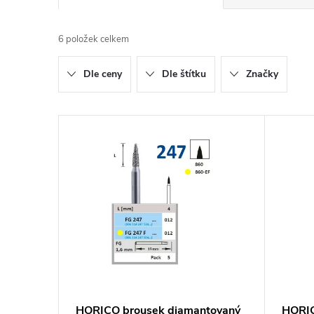
a
6
položek celkem
z
Dle ceny
Dle štítku
Značky
e
n
V
í
ý
p
p
r
i
o
s
d
p
HORICO brousek diamantovaný
HORIC