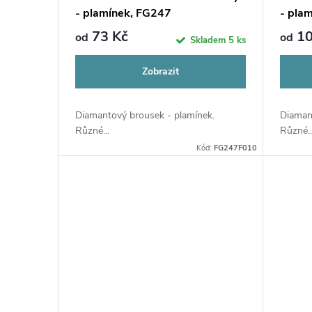
u
- plamínek, FG247
- pla
r
73 Kč
10
od
od
Skladem
5 ks
k
o
Zobrazit
t
d
ů
Diamantový brousek - plamínek.
Diaman
u
Různé...
Různé..
Kód:
FG247F010
k
t
ů