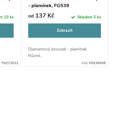
- plamínek, FG539
137 Kč
od
em
10 ks
Skladem
5 ks
Zobrazit
.
Diamantový brousek - plamínek.
Různé...
:
FG272012
Kód:
FG539008