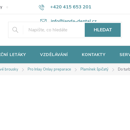
+420 415 653 201
ky
Potřebujete poradit?
Ochrana osobních údajů
info@janda-dental.cz
HLEDAT
ČNÍ LETÁKY
VZDĚLÁVÁNÍ
KONTAKTY
SER
vé brousky
Pro Inlay Onlay preparace
Plamínek špičatý
Do tur