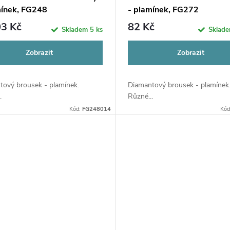
mínek, FG248
- plamínek, FG272
3 Kč
82 Kč
Skladem
5 ks
Sklad
Zobrazit
Zobrazit
tový brousek - plamínek.
Diamantový brousek - plamínek
.
Různé...
Kód:
FG248014
Kód