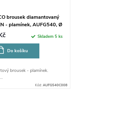
O brousek diamantovaný
 - plamínek, AUFG540, Ø
m, zrnitost jemná
Kč
Skladem
5 ks
Do košíku
tový brousek - plamínek.
..
Kód:
AUFG540C008