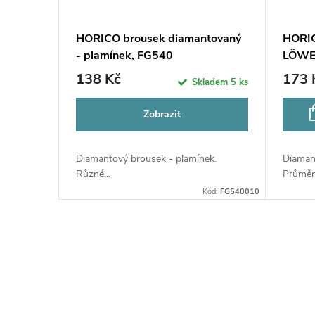
HORICO brousek diamantovaný
HORIC
- plamínek, FG540
LÖWEN
0,8 m
138 Kč
173 
Skladem
5 ks
Zobrazit
Diamantový brousek - plamínek.
Diaman
Různé...
Průměr.
Kód:
FG540010
O
v
l