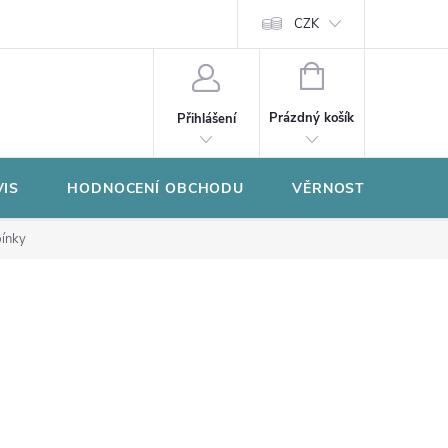
CZK
NÁKUPNÍ
KOŠÍK
Prázdný košík
Přihlášení
VIS
HODNOCENÍ OBCHODU
VĚRNOSTNÍ PROGR
bínky