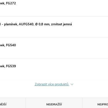
nek, FG272
 plamínek, AUFG540, Ø 0,8 mm, zrnitost jemná
nek, FG540
nek, FG539
Zobrazit více produktů
ĚJŠÍ
NEJDRAŽŠÍ
NEJPR