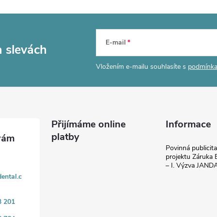
E-mail
a slevách
Vložením e-mailu souhlasíte s
podmínka
Přijímáme online
Informace
platby
Povinná publicit
projektu Záruka E
– I. Výzva JAN
ental.c
3 201