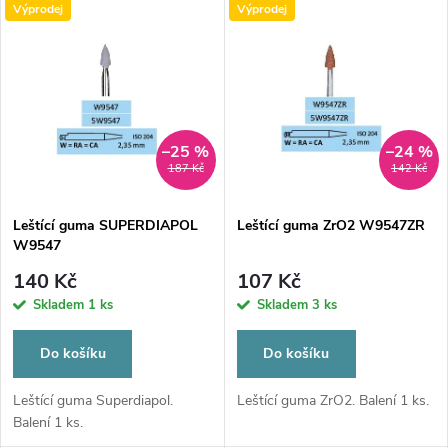
V
Výprodej
Výprodej
Nejdražší
z
ý
Nejprodávanější
e
p
Abecedně
n
i
–25 %
–24 %
187 Kč
142 Kč
í
s
p
Leštící guma SUPERDIAPOL
Leštící guma ZrO2 W9547ZR
W9547
p
r
140 Kč
107 Kč
r
Skladem
1 ks
Skladem
3 ks
o
o
Do košíku
Do košíku
d
d
Leštící guma Superdiapol.
Leštící guma ZrO2. Balení 1 ks.
Balení 1 ks.
u