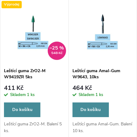
u
Výprodej
k
k
t
t
ů
ů
–25 %
548 Kč
Leštící guma ZrO2-M
Leštící guma Amal-Gum
W9419ZR 5ks
W9643, 10ks
411 Kč
464 Kč
Skladem
1 ks
Skladem
1 ks
Do košíku
Do košíku
Leštící guma ZrO2-M. Balení 5
Leštící guma Amal-Gum. Balení
ks.
10 ks.