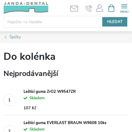
Přejít
NÁKUPNÍ
KOŠÍK
na
obsah
HLEDAT
Špičky
Do kolénka
Nejprodávanější
Leštící guma ZrO2 W9547ZR
Skladem
107 Kč
Leštící guma EVERLAST BRAUN W9608 10ks
Skladem