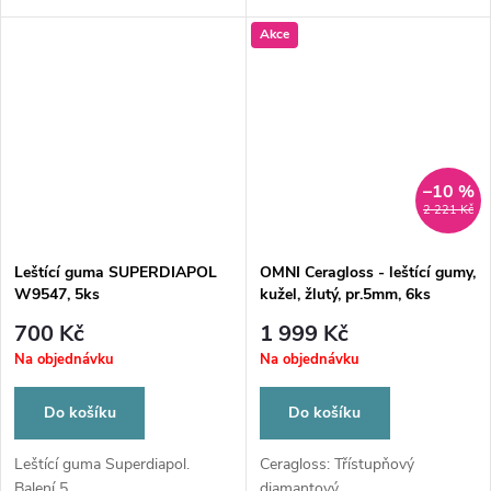
Akce
–10 %
2 221 Kč
Leštící guma SUPERDIAPOL
OMNI Ceragloss - leštící gumy,
W9547, 5ks
kužel, žlutý, pr.5mm, 6ks
700 Kč
1 999 Kč
Na objednávku
Na objednávku
Do košíku
Do košíku
Leštící guma Superdiapol.
Ceragloss: Třístupňový
Balení 5...
diamantový...