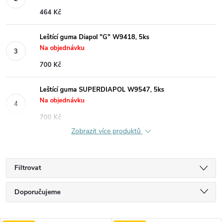
464 Kč
Leštící guma Diapol "G" W9418, 5ks
Na objednávku
700 Kč
Leštící guma SUPERDIAPOL W9547, 5ks
Na objednávku
700 Kč
Zobrazit více produktů
Filtrovat
Ř
Doporučujeme
a
Nejlevnější