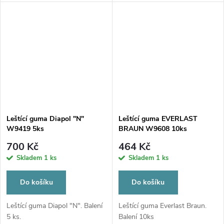
Leštící guma Diapol "N"
Leštící guma EVERLAST
W9419 5ks
BRAUN W9608 10ks
700 Kč
464 Kč
Skladem
1 ks
Skladem
1 ks
Do košíku
Do košíku
Leštící guma Diapol "N". Balení
Leštící guma Everlast Braun.
5 ks.
Balení 10ks