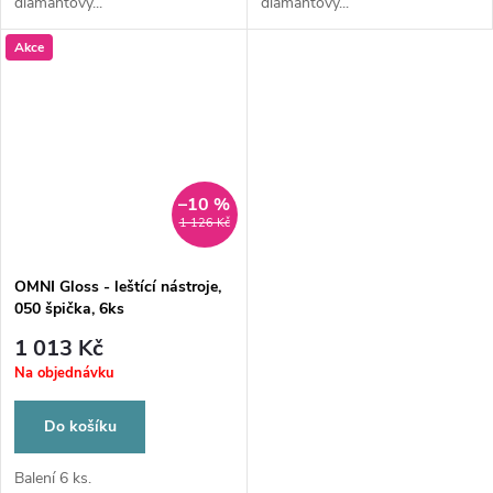
diamantový...
diamantový...
Akce
–10 %
1 126 Kč
OMNI Gloss - leštící nástroje,
050 špička, 6ks
1 013 Kč
Na objednávku
Do košíku
Balení 6 ks.