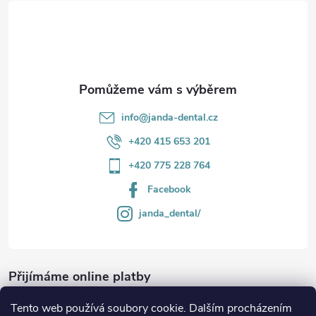
t
v
í
k
y
v
info
@
janda-dental.cz
ý
+420 415 653 201
p
+420 775 228 764
i
Facebook
s
janda_dental/
u
Přijímáme online platby
Tento web používá soubory cookie. Dalším procházením