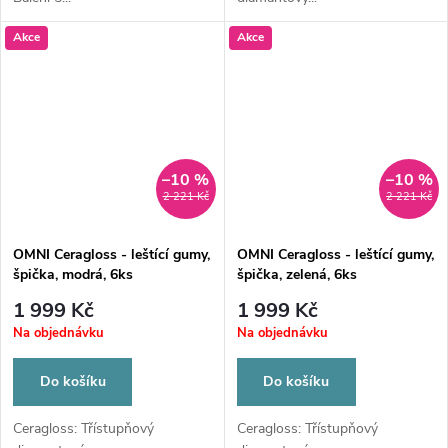
Akce
Akce
–10 %
–10 %
2 221 Kč
2 221 Kč
OMNI Ceragloss - leštící gumy,
OMNI Ceragloss - leštící gumy,
špička, modrá, 6ks
špička, zelená, 6ks
1 999 Kč
1 999 Kč
Na objednávku
Na objednávku
Do košíku
Do košíku
Ceragloss: Třístupňový
Ceragloss: Třístupňový