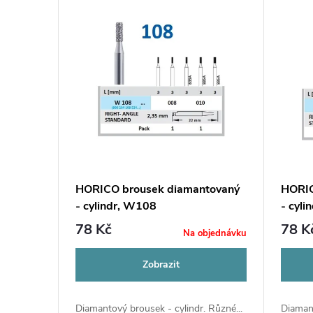
n
V
í
ý
p
p
r
i
o
s
d
p
HORICO brousek diamantovaný
HORIC
u
- cylindr, W108
- cyl
r
78 Kč
78 K
Na objednávku
k
o
Zobrazit
t
d
Diamantový brousek - cylindr. Různé...
Diamant