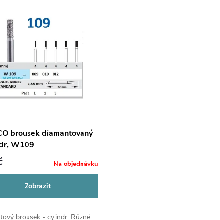
O brousek diamantovaný
indr, W109
č
Na objednávku
Zobrazit
ový brousek - cylindr. Různé...