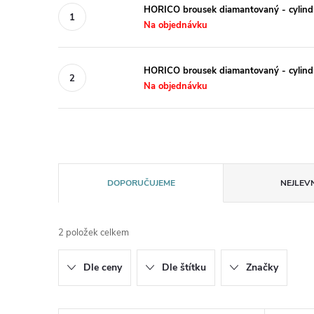
HORICO brousek diamantovaný - cylin
Na objednávku
HORICO brousek diamantovaný - cylin
Na objednávku
Ř
DOPORUČUJEME
NEJLEVN
a
2
položek celkem
z
Dle ceny
Dle štítku
Značky
e