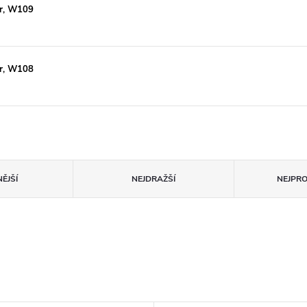
dr, W109
dr, W108
ĚJŠÍ
NEJDRAŽŠÍ
NEJPR