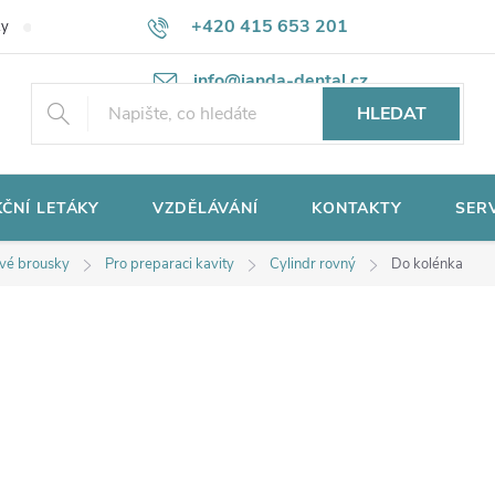
+420 415 653 201
ky
Potřebujete poradit?
Ochrana osobních údajů
info@janda-dental.cz
HLEDAT
ČNÍ LETÁKY
VZDĚLÁVÁNÍ
KONTAKTY
SER
vé brousky
Pro preparaci kavity
Cylindr rovný
Do kolénka