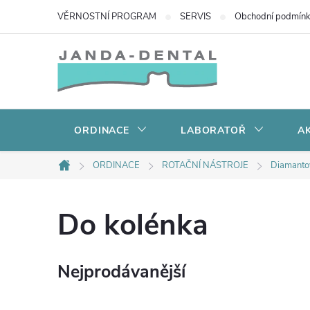
Přejít
VĚRNOSTNÍ PROGRAM
SERVIS
Obchodní podmín
na
obsah
ORDINACE
LABORATOŘ
AK
ORDINACE
ROTAČNÍ NÁSTROJE
Diamanto
Domů
Do kolénka
Nejprodávanější