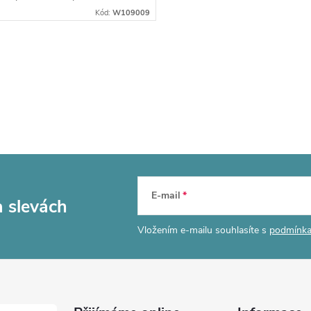
Kód:
W109009
E-mail
a slevách
Vložením e-mailu souhlasíte s
podmínka