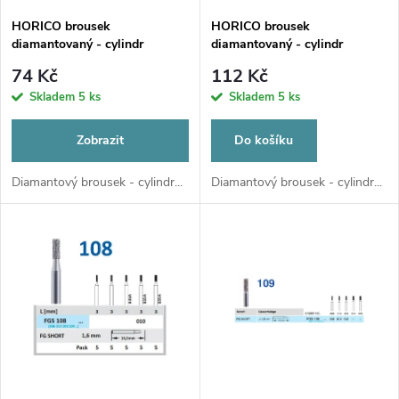
s
p
HORICO brousek
HORICO brousek
diamantovaný - cylindr
diamantovaný - cylindr
p
zakulacený, FG138
zakulacený, FGL138L009
r
74 Kč
112 Kč
r
Skladem
5 ks
Skladem
5 ks
o
o
Zobrazit
Do košíku
d
d
Diamantový brousek - cylindr...
Diamantový brousek - cylindr...
u
u
k
k
t
t
ů
ů