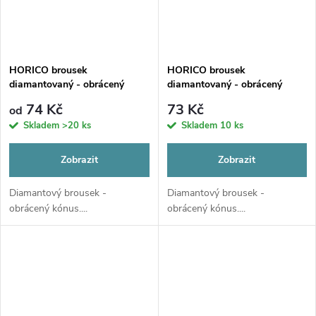
HORICO brousek
HORICO brousek
diamantovaný - obrácený
diamantovaný - obrácený
kónus, FG010
kónus, FG223
74 Kč
73 Kč
od
Skladem
>20 ks
Skladem
10 ks
Zobrazit
Zobrazit
Diamantový brousek -
Diamantový brousek -
obrácený kónus....
obrácený kónus....