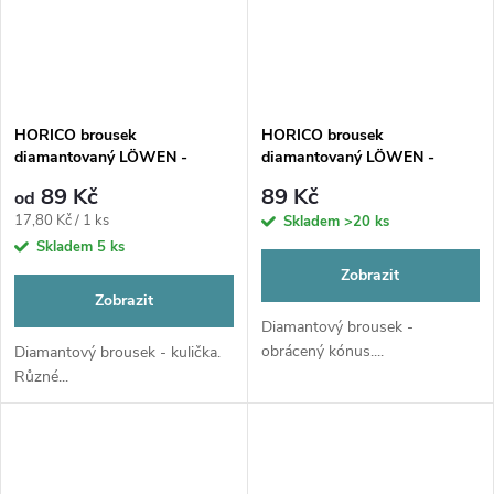
HORICO brousek
HORICO brousek
diamantovaný LÖWEN -
diamantovaný LÖWEN -
kulička, AuFG001
obrácený kónus, AuFG010
89 Kč
89 Kč
od
Měrná
17,80 Kč / 1 ks
Skladem
>20 ks
cena:
Skladem
5 ks
Zobrazit
Zobrazit
Diamantový brousek -
obrácený kónus....
Diamantový brousek - kulička.
Různé...