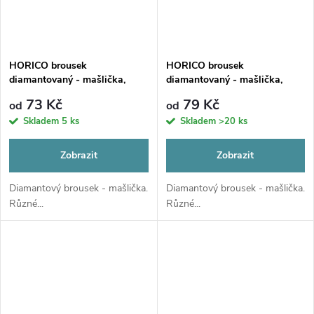
HORICO brousek
HORICO brousek
diamantovaný - mašlička,
diamantovaný - mašlička,
FG019
FG032
73 Kč
79 Kč
od
od
Skladem
5 ks
Skladem
>20 ks
Zobrazit
Zobrazit
Diamantový brousek - mašlička.
Diamantový brousek - mašlička.
Různé...
Různé...