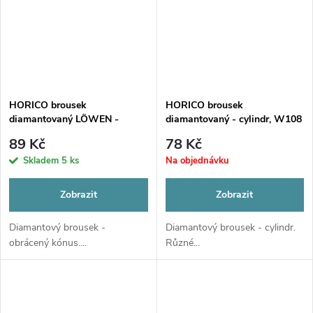
HORICO brousek
HORICO brousek
diamantovaný LÖWEN -
diamantovaný - cylindr, W108
obrácený kónus, AuFG225
89 Kč
78 Kč
Skladem
5 ks
Na objednávku
Zobrazit
Zobrazit
Diamantový brousek -
Diamantový brousek - cylindr.
obrácený kónus....
Různé...