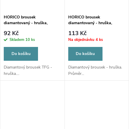
HORICO brousek
HORICO brousek
diamantovaný - hruška,
diamantovaný - hruška,
TFG239014
W239021
92 Kč
113 Kč
Skladem
10 ks
Na objednávku
4 ks
Do košíku
Do košíku
Diamantový brousek TFG -
Diamantový brousek - hruška.
hruška....
Průměr...