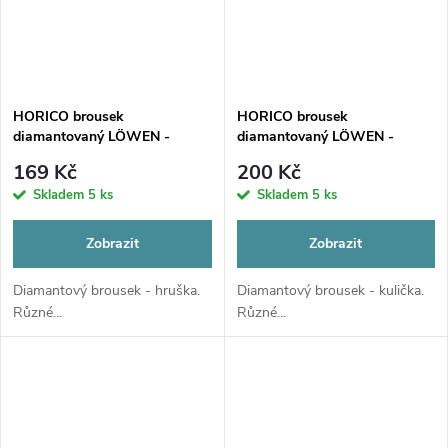
HORICO brousek
HORICO brousek
diamantovaný LÖWEN -
diamantovaný LÖWEN -
hruška, AuFG239
kulička, AuFG001
169 Kč
200 Kč
Skladem
5 ks
Skladem
5 ks
Zobrazit
Zobrazit
Diamantový brousek - hruška.
Diamantový brousek - kulička.
Různé...
Různé...