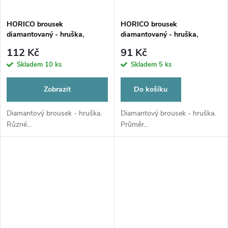
HORICO brousek
HORICO brousek
diamantovaný - hruška,
diamantovaný - hruška,
FGL237L
FGS237010
112 Kč
91 Kč
Skladem
10 ks
Skladem
5 ks
Zobrazit
Do košíku
Diamantový brousek - hruška.
Diamantový brousek - hruška.
Různé...
Průměr...