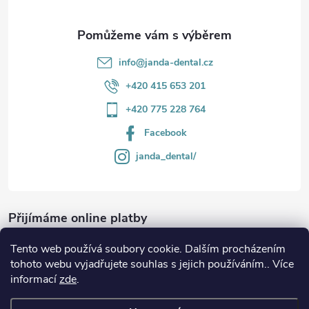
y
v
info
@
janda-dental.cz
ý
+420 415 653 201
p
+420 775 228 764
i
Facebook
s
janda_dental/
u
Přijímáme online platby
Tento web používá soubory cookie. Dalším procházením
tohoto webu vyjadřujete souhlas s jejich používáním.. Více
informací
zde
.
Informace