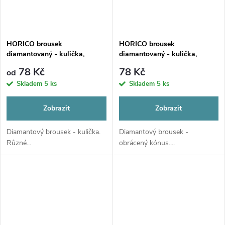
HORICO brousek
HORICO brousek
diamantovaný - kulička,
diamantovaný - kulička,
W001
W010
78 Kč
78 Kč
od
Skladem
5 ks
Skladem
5 ks
Zobrazit
Zobrazit
Diamantový brousek - kulička.
Diamantový brousek -
Různé...
obrácený kónus....