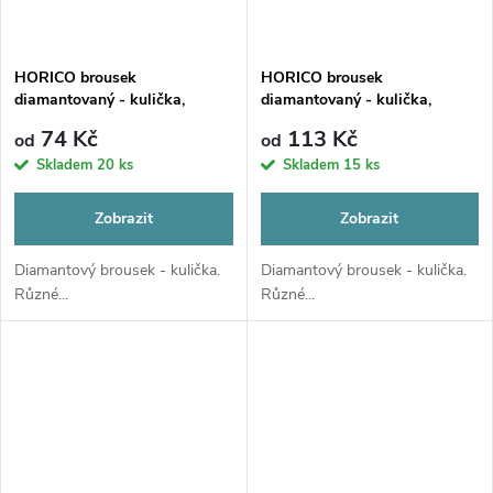
HORICO brousek
HORICO brousek
diamantovaný - kulička,
diamantovaný - kulička,
FG002
FG697
74 Kč
113 Kč
od
od
Skladem
20 ks
Skladem
15 ks
Zobrazit
Zobrazit
Diamantový brousek - kulička.
Diamantový brousek - kulička.
Různé...
Různé...