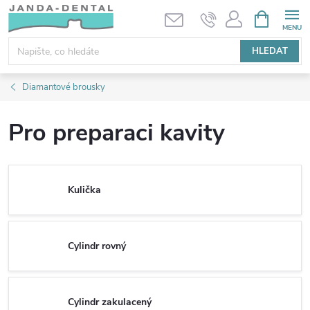
Přejít
NÁKUPNÍ
KOŠÍK
na
obsah
HLEDAT
Diamantové brousky
Pro preparaci kavity
Kulička
Cylindr rovný
Cylindr zakulacený