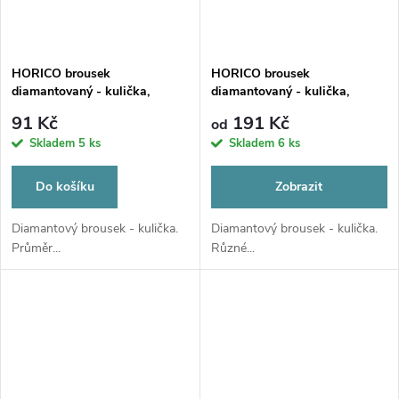
HORICO brousek
HORICO brousek
diamantovaný - kulička,
diamantovaný - kulička,
FGS002016
W001
91 Kč
191 Kč
od
Skladem
5 ks
Skladem
6 ks
Do košíku
Zobrazit
Diamantový brousek - kulička.
Diamantový brousek - kulička.
Průměr...
Různé...