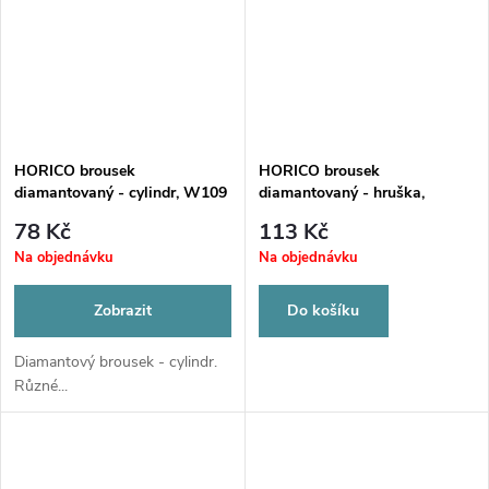
HORICO brousek
HORICO brousek
diamantovaný - cylindr, W109
diamantovaný - hruška,
FG237LF008
78 Kč
113 Kč
Na objednávku
Na objednávku
Zobrazit
Do košíku
Diamantový brousek - cylindr.
Různé...