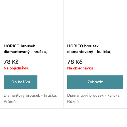
HORICO brousek
HORICO brousek
diamantovaný - hruška,
diamantovaný - kulička,
W233009
W002
78 Kč
78 Kč
Na objednávku
Na objednávku
Do košíku
Zobrazit
Diamantový brousek - hruška.
Diamantový brousek - kulička.
Průměr...
Různé...
O