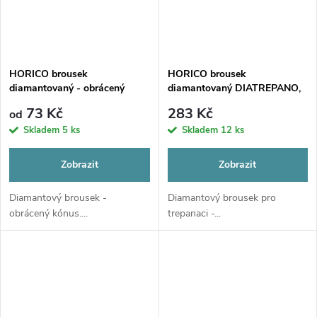
HORICO brousek
HORICO brousek
diamantovaný - obrácený
diamantovaný DIATREPANO,
kónus, FG225
W494
73 Kč
283 Kč
od
Skladem
5 ks
Skladem
12 ks
Zobrazit
Zobrazit
Diamantový brousek -
Diamantový brousek pro
obrácený kónus....
trepanaci -...