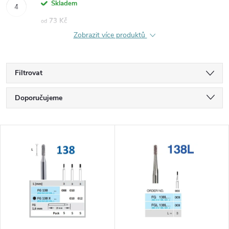
Skladem
73 Kč
od
Zobrazit více produktů
Filtrovat
Ř
Doporučujeme
a
Nejlevnější
V
Nejdražší
z
ý
Nejprodávanější
e
p
Abecedně
n
i
í