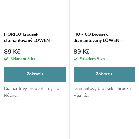
HORICO brousek
HORICO brousek
diamantovaný LÖWEN -
diamantovaný LÖWEN -
cylindr, AuFG108
hruška, AuFG237
89 Kč
89 Kč
Skladem
5 ks
Skladem
5 ks
Zobrazit
Zobrazit
Diamantový brousek - cylindr.
Diamantový brousek - hruška.
Různé...
Různé...