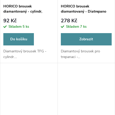
HORICO brousek
HORICO brousek
diamantovaný - cylindr,
diamantovaný - Diatrepano
TFG109012
Carbide, FG494
92 Kč
278 Kč
Skladem
5 ks
Skladem
7 ks
Do košíku
Zobrazit
Diamantový brousek TFG -
Diamantový brousek pro
cylindr....
trepanaci -...