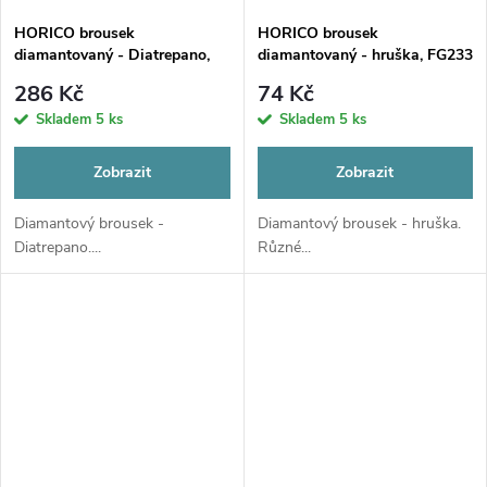
HORICO brousek
HORICO brousek
diamantovaný - Diatrepano,
diamantovaný - hruška, FG233
FG005
286 Kč
74 Kč
Skladem
5 ks
Skladem
5 ks
Zobrazit
Zobrazit
Diamantový brousek -
Diamantový brousek - hruška.
Diatrepano....
Různé...