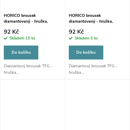
HORICO brousek
HORICO brousek
diamantovaný - hruška,
diamantovaný - hruška,
TFG237010
TFG238012
92 Kč
92 Kč
Skladem
15 ks
Skladem
5 ks
Do košíku
Do košíku
Diamantový brousek TFG -
Diamantový brousek TFG -
hruška....
hruška....