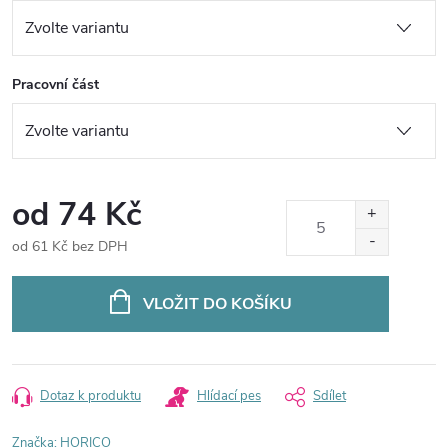
Pracovní část
od
74 Kč
od
61 Kč
bez DPH
Měrná
cena:
VLOŽIT DO KOŠÍKU
Dotaz k produktu
Hlídací pes
Sdílet
Značka:
HORICO