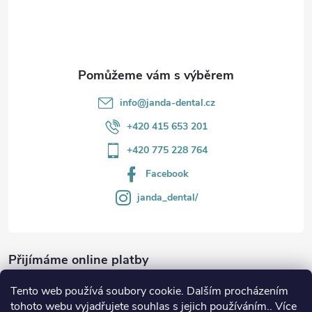
í
info
@
janda-dental.cz
+420 415 653 201
+420 775 228 764
Facebook
janda_dental/
Přijímáme online platby
Tento web používá soubory cookie. Dalším procházením
tohoto webu vyjadřujete souhlas s jejich používáním.. Více