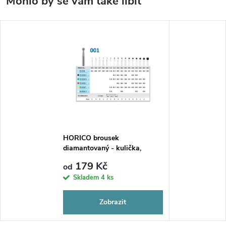
HORICO brousek
diamantovaný - kulička,
FG001
179 Kč
od
Skladem
4 ks
Zobrazit