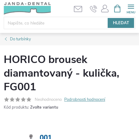
Přejít
NÁKUPNÍ
KOŠÍK
na
obsah
HLEDAT
Do turbínky
HORICO brousek
diamantovaný - kulička,
FG001
Neohodnoceno
Podrobnosti hodnocení
Kód produktu:
Zvolte variantu