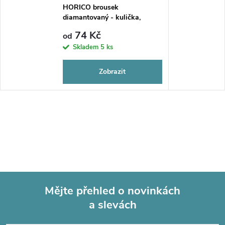
HORICO brousek
diamantovaný - kulička,
FG001
74 Kč
od
Skladem
5 ks
Zobrazit
Mějte přehled o novinkách
a slevách
Z