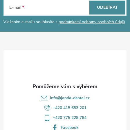
á
E-mail
ODEBÍRAT
p
Vložením e-mailu souhlasíte s
podmínkami ochrany osobních údajů
a
t
í
info
@
janda-dental.cz
+420 415 653 201
+420 775 228 764
Facebook