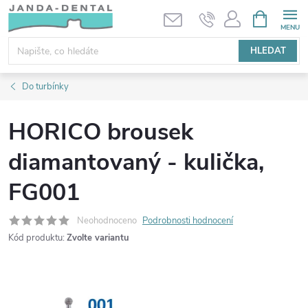
Přejít
NÁKUPNÍ
KOŠÍK
na
obsah
HLEDAT
Do turbínky
HORICO brousek
diamantovaný - kulička,
FG001
Neohodnoceno
Podrobnosti hodnocení
Kód produktu:
Zvolte variantu