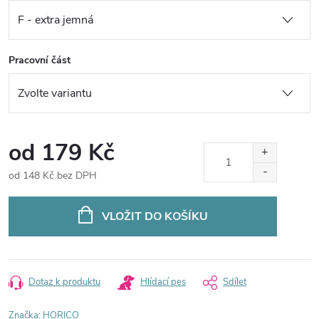
Pracovní část
od
179 Kč
od
148 Kč
bez DPH
Měrná
cena:
VLOŽIT DO KOŠÍKU
Dotaz k produktu
Hlídací pes
Sdílet
Značka:
HORICO