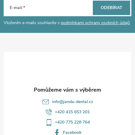
á
E-mail
ODEBÍRAT
p
Vložením e-mailu souhlasíte s
podmínkami ochrany osobních údajů
a
t
í
info
@
janda-dental.cz
+420 415 653 201
+420 775 228 764
Facebook