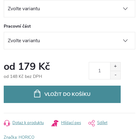
Pracovní část
od
179 Kč
od
148 Kč
bez DPH
Měrná
cena:
VLOŽIT DO KOŠÍKU
Dotaz k produktu
Hlídací pes
Sdílet
Značka:
HORICO