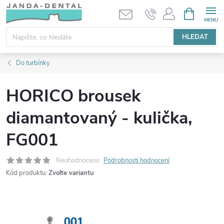
Přejít
NÁKUPNÍ
KOŠÍK
na
obsah
HLEDAT
Do turbínky
HORICO brousek
diamantovaný - kulička,
FG001
Neohodnoceno
Podrobnosti hodnocení
Kód produktu:
Zvolte variantu