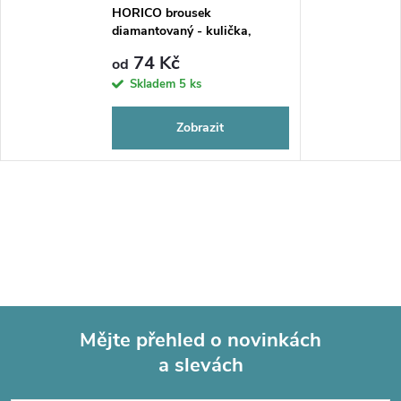
HORICO brousek
diamantovaný - kulička,
FG001
74 Kč
od
Skladem
5 ks
Zobrazit
Mějte přehled o novinkách
a slevách
Z