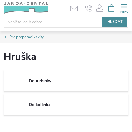
Přejít
NÁKUPNÍ
KOŠÍK
na
obsah
HLEDAT
Pro preparaci kavity
Hruška
Do turbínky
Do kolénka