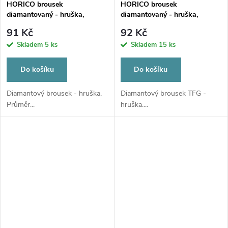
HORICO brousek
HORICO brousek
diamantovaný - hruška,
diamantovaný - hruška,
FGS237010
TFG237010
91 Kč
92 Kč
Skladem
5 ks
Skladem
15 ks
Do košíku
Do košíku
Diamantový brousek - hruška.
Diamantový brousek TFG -
Průměr...
hruška....