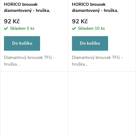
HORICO brousek
HORICO brousek
diamantovaný - hruška,
diamantovaný - hruška,
TFG238012
TFG239014
92 Kč
92 Kč
Skladem
5 ks
Skladem
10 ks
Do košíku
Do košíku
Diamantový brousek TFG -
Diamantový brousek TFG -
hruška....
hruška....