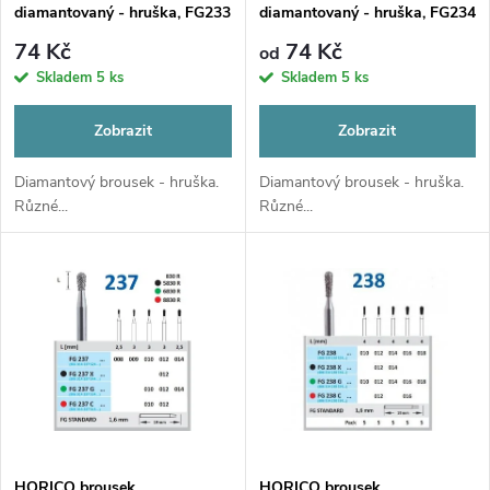
p
diamantovaný - hruška, FG233
diamantovaný - hruška, FG234
p
r
74 Kč
74 Kč
od
r
Skladem
5 ks
Skladem
5 ks
o
o
Zobrazit
Zobrazit
d
d
Diamantový brousek - hruška.
Diamantový brousek - hruška.
Různé...
Různé...
u
u
k
k
t
t
ů
ů
HORICO brousek
HORICO brousek