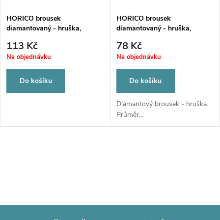
HORICO brousek
HORICO brousek
diamantovaný - hruška,
diamantovaný - hruška,
FG237LF008
W233009
113 Kč
78 Kč
Na objednávku
Na objednávku
Do košíku
Do košíku
Diamantový brousek - hruška.
Průměr...
O
v
l
á