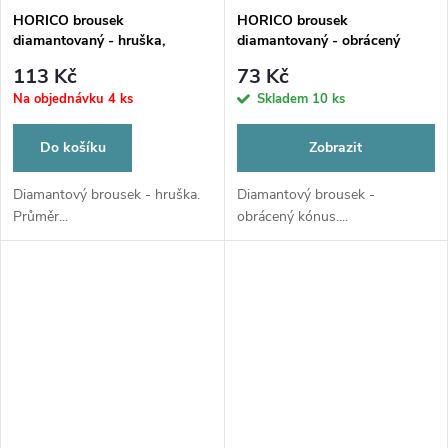
HORICO brousek
HORICO brousek
diamantovaný - hruška,
diamantovaný - obrácený
W239021
kónus, FG223
113 Kč
73 Kč
Na objednávku
4 ks
Skladem
10 ks
Do košíku
Zobrazit
Diamantový brousek - hruška.
Diamantový brousek -
Průměr...
obrácený kónus....