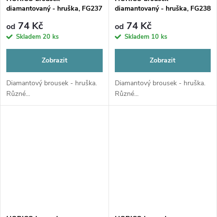
diamantovaný - hruška, FG237
diamantovaný - hruška, FG238
74 Kč
74 Kč
od
od
Skladem
20 ks
Skladem
10 ks
Zobrazit
Zobrazit
Diamantový brousek - hruška.
Diamantový brousek - hruška.
Různé...
Různé...