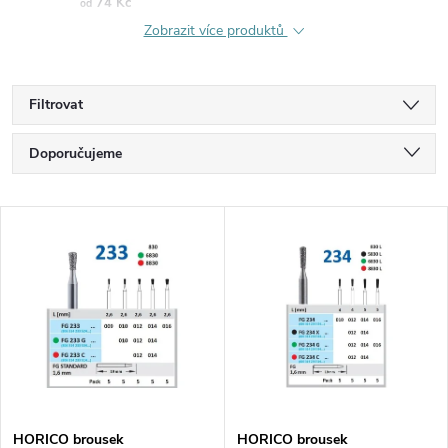
74 Kč
od
Zobrazit více produktů
Filtrovat
Ř
Doporučujeme
a
Nejlevnější
V
Nejdražší
z
ý
Nejprodávanější
e
p
Abecedně
n
i
í
s
HORICO brousek
HORICO brousek