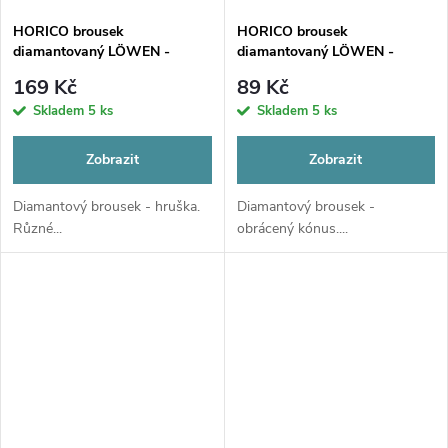
HORICO brousek
HORICO brousek
diamantovaný LÖWEN -
diamantovaný LÖWEN -
hruška, AuFG239
obrácený kónus, AuFG225
169 Kč
89 Kč
Skladem
5 ks
Skladem
5 ks
Zobrazit
Zobrazit
Diamantový brousek - hruška.
Diamantový brousek -
Různé...
obrácený kónus....