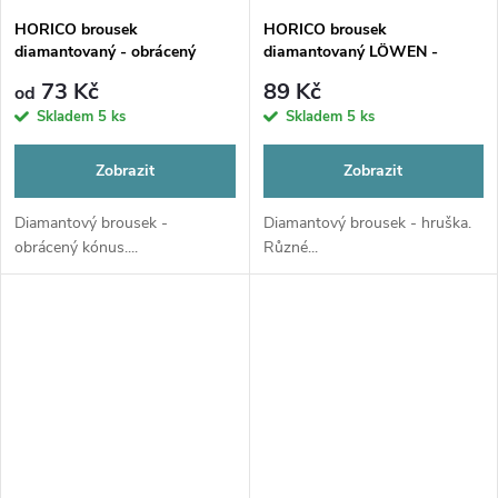
HORICO brousek
HORICO brousek
diamantovaný - obrácený
diamantovaný LÖWEN -
kónus, FG225
hruška, AuFG237
73 Kč
89 Kč
od
Skladem
5 ks
Skladem
5 ks
Zobrazit
Zobrazit
Diamantový brousek -
Diamantový brousek - hruška.
obrácený kónus....
Různé...