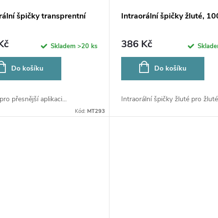
rální špičky transprentní
Intraorální špičky žluté, 1
Kč
386 Kč
Skladem
>20 ks
Sklad
Do košíku
Do košíku
ro přesnější aplikaci...
Intraorální špičky žluté pro žluté.
Kód:
MT293