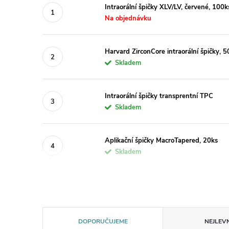
Intraorální špičky XLV/LV, červené, 100k
Na objednávku
Harvard ZirconCore intraorální špičky, 5
Skladem
Intraorální špičky transprentní TPC
Skladem
Aplikační špičky MacroTapered, 20ks
Skladem
Ř
DOPORUČUJEME
NEJLEVN