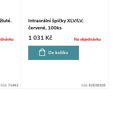
žluté.
Intraorální špičky XLV/LV,
červené, 100ks
1 031 Kč
ednávku
Na objednávku
Do košíku
Kód:
71462
Kód:
626383DS