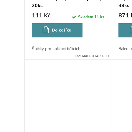
u
20ks
48ks
r
111 Kč
871 
Skladem
11 ks
k
o
Do košíku
t
d
ů
Špičky pro aplikaci bělicích...
Balení 
u
Kód:
MACROTAPERED
k
t
ů