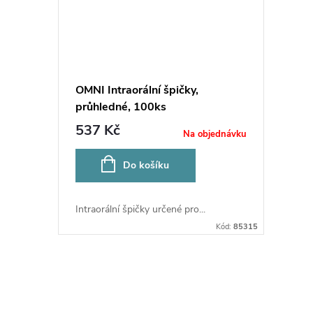
OMNI Intraorální špičky,
průhledné, 100ks
537 Kč
Na objednávku
Do košíku
Intraorální špičky určené pro...
Kód:
85315
O