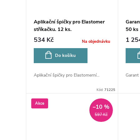
Aplikační špičky pro Elastomer
Garant
stříkačku. 12 ks.
50 ks 
534 Kč
1 25
Na objednávku
Do košíku
Aplikační špičky pro Elastomerní...
Garant 
Kód:
71225
Akce
–10 %
597 Kč