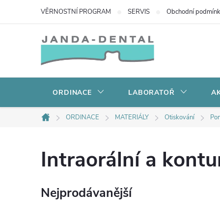
Přejít
VĚRNOSTNÍ PROGRAM
SERVIS
Obchodní podmín
na
obsah
ORDINACE
LABORATOŘ
AK
ORDINACE
MATERIÁLY
Otiskování
Pom
Domů
Intraorální a kontu
Nejprodávanější