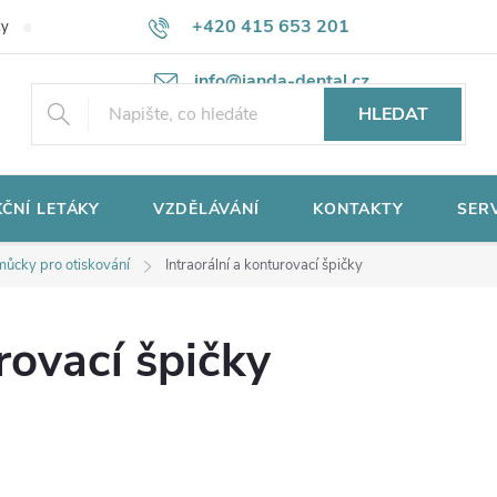
+420 415 653 201
ky
Potřebujete poradit?
Ochrana osobních údajů
info@janda-dental.cz
HLEDAT
ČNÍ LETÁKY
VZDĚLÁVÁNÍ
KONTAKTY
SER
ůcky pro otiskování
Intraorální a konturovací špičky
rovací špičky