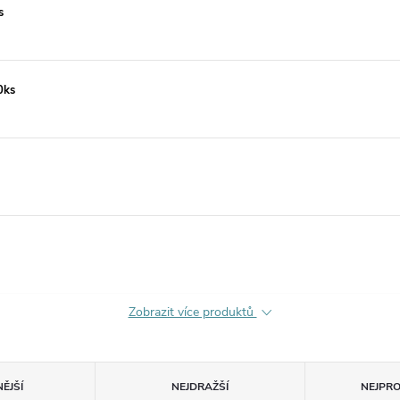
s
0ks
Zobrazit více produktů
ĚJŠÍ
NEJDRAŽŠÍ
NEJPR