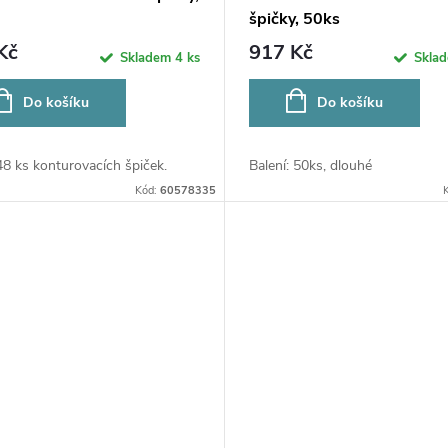
špičky, 50ks
Kč
917 Kč
Skladem
4 ks
Skla
Do košíku
Do košíku
48 ks konturovacích špiček.
Balení: 50ks, dlouhé
Kód:
60578335