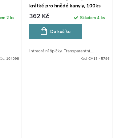
krátké pro hnědé kanyly, 100ks
362 Kč
dem
2 ks
Skladem
4 ks
Do košíku
Intraorální špičky. Transparentní....
Kód:
104098
Kód:
CM15 - 5796