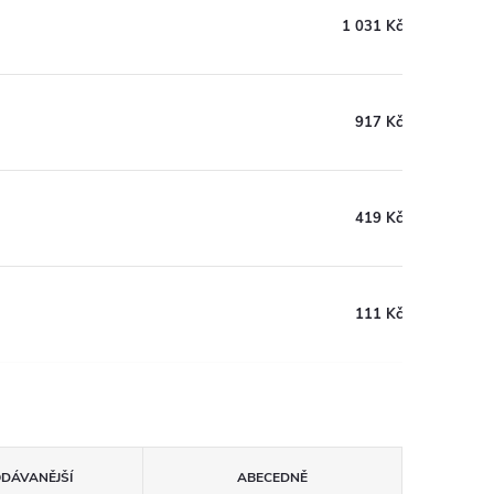
1 031 Kč
917 Kč
419 Kč
111 Kč
ODÁVANĚJŠÍ
ABECEDNĚ