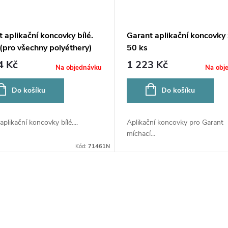
 aplikační koncovky bílé.
Garant aplikační koncovky 
(pro všechny polyéthery)
50 ks
4 Kč
1 223 Kč
Na objednávku
Na obj
Do košíku
Do košíku
aplikační koncovky bílé....
Aplikační koncovky pro Garant
míchací...
Kód:
71461N