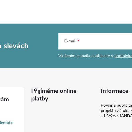
E-mail
a slevách
Vložením e-mailu souhlasíte s
podmínka
Přijímáme online
Informace
platby
Povinná publicit
projektu Záruka E
– I. Výzva JAN
ental.c