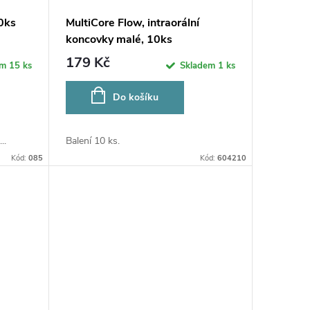
00ks
MultiCore Flow, intraorální
koncovky malé, 10ks
179 Kč
em
15 ks
Skladem
1 ks
Do košíku
..
Balení 10 ks.
Kód:
085
Kód:
604210