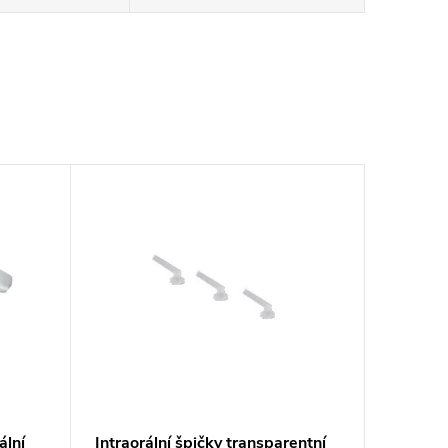
ální
Intraorální špičky transparentní