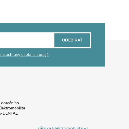
ODEBÍRAT
mi ochrany osobních údajů
a dotačního
lektromobilita
DA-DENTAL
Záruka Elektromobilita – I.