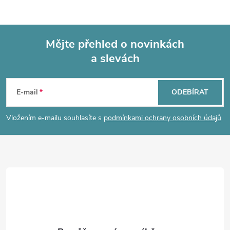
Mějte přehled o novinkách
a slevách
Z
á
E-mail
ODEBÍRAT
p
Vložením e-mailu souhlasíte s
podmínkami ochrany osobních údajů
a
t
í