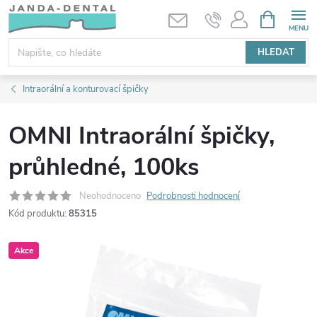
Přejít
NÁKUPNÍ
KOŠÍK
na
obsah
HLEDAT
Intraorální a konturovací špičky
OMNI Intraorální špičky,
průhledné, 100ks
Neohodnoceno
Podrobnosti hodnocení
Kód produktu:
85315
Akce