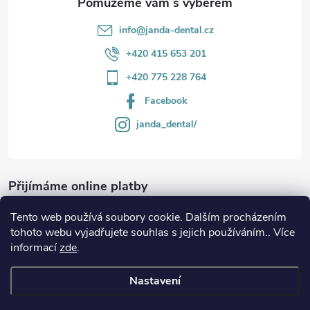
info
@
janda-dental.cz
+420 415 653 201
+420 775 228 764
Facebook
janda_dental/
Přijímáme online platby
Tento web používá soubory cookie. Dalším procházením
tohoto webu vyjadřujete souhlas s jejich používáním.. Více
informací
zde
.
Informace
Nastavení