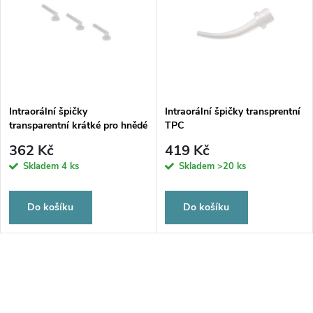
Intraorální špičky
Intraorální špičky transprentní
transparentní krátké pro hnědé
TPC
kanyly, 100ks
362 Kč
419 Kč
Skladem
4 ks
Skladem
>20 ks
Do košíku
Do košíku