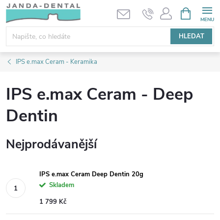
Přejít
NÁKUPNÍ
KOŠÍK
na
obsah
HLEDAT
IPS e.max Ceram - Keramika
IPS e.max Ceram - Deep
Dentin
Nejprodávanější
IPS e.max Ceram Deep Dentin 20g
Skladem
1 799 Kč