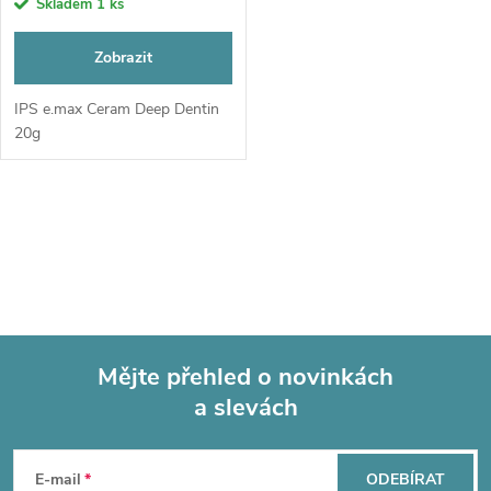
r
Skladem
1 ks
o
o
Zobrazit
d
d
IPS e.max Ceram Deep Dentin
20g
u
u
k
O
k
t
v
t
l
ů
ů
á
Mějte přehled o novinkách
d
a slevách
Z
a
á
c
E-mail
ODEBÍRAT