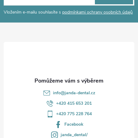
p
í
Vložením e-mailu souhlasíte s
podmínkami ochrany osobních údajů
p
a
r
t
v
í
k
y
v
info
@
janda-dental.cz
ý
+420 415 653 201
p
+420 775 228 764
i
Facebook
s
janda_dental/