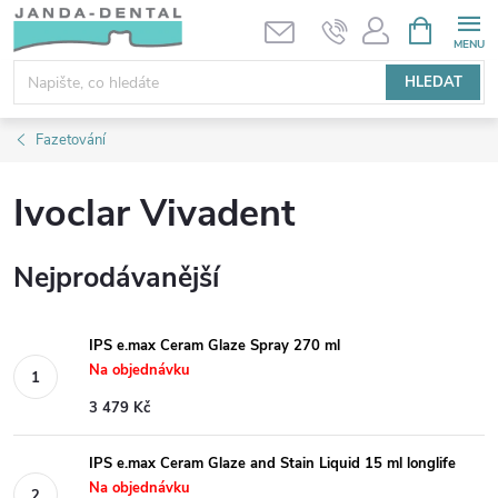
Přejít
NÁKUPNÍ
KOŠÍK
na
obsah
HLEDAT
Fazetování
Ivoclar Vivadent
Nejprodávanější
IPS e.max Ceram Glaze Spray 270 ml
Na objednávku
3 479 Kč
IPS e.max Ceram Glaze and Stain Liquid 15 ml longlife
Na objednávku