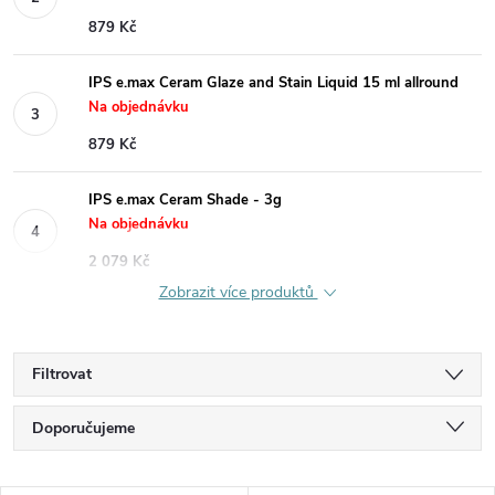
879 Kč
IPS e.max Ceram Glaze and Stain Liquid 15 ml allround
Na objednávku
879 Kč
IPS e.max Ceram Shade - 3g
Na objednávku
2 079 Kč
Zobrazit více produktů
Filtrovat
Ř
Doporučujeme
a
Nejlevnější