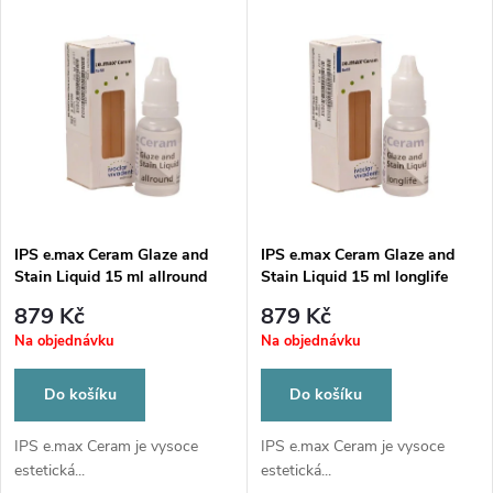
u
k
k
t
t
ů
ů
IPS e.max Ceram Glaze and
IPS e.max Ceram Glaze and
Stain Liquid 15 ml allround
Stain Liquid 15 ml longlife
879 Kč
879 Kč
Na objednávku
Na objednávku
Do košíku
Do košíku
IPS e.max Ceram je vysoce
IPS e.max Ceram je vysoce
estetická...
estetická...