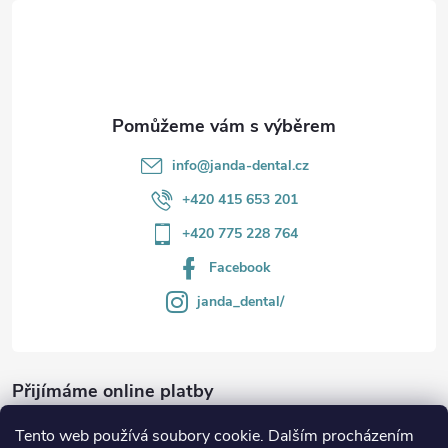
t
v
í
k
y
v
info
@
janda-dental.cz
ý
+420 415 653 201
p
+420 775 228 764
i
Facebook
s
janda_dental/
u
Přijímáme online platby
Tento web používá soubory cookie. Dalším procházením