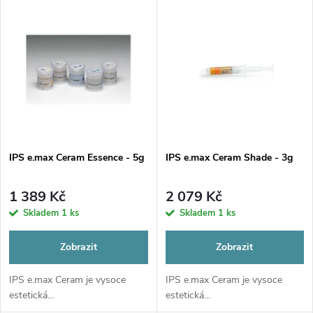
V
Nejdražší
z
ý
Nejprodávanější
e
p
Abecedně
n
i
í
s
p
IPS e.max Ceram Essence - 5g
IPS e.max Ceram Shade - 3g
p
r
1 389 Kč
2 079 Kč
r
Skladem
1 ks
Skladem
1 ks
o
o
Zobrazit
Zobrazit
d
d
IPS e.max Ceram je vysoce
IPS e.max Ceram je vysoce
estetická...
estetická...
u