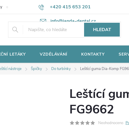
+420 415 653 201
ky
Potřebujete poradit?
Ochrana osobních údajů
info@janda-dental.cz
HLEDAT
ČNÍ LETÁKY
VZDĚLÁVÁNÍ
KONTAKTY
SER
štící nástroje
Špičky
Do turbínky
Leštící guma Dia-Komp FG9
Leštící g
FG9662
Neohodnoceno
P