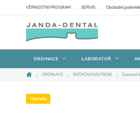
Přejít
VĚRNOSTNÍ PROGRAM
SERVIS
Obchodní podmín
na
obsah
ORDINACE
LABORATOŘ
AK
ORDINACE
ROTAČNÍ NÁSTROJE
Gumové le
Domů
Výprodej