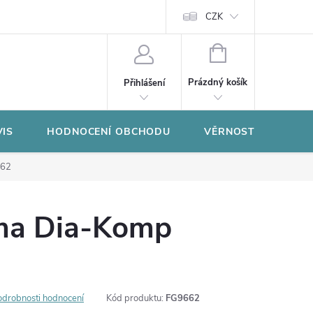
CZK
NÁKUPNÍ
KOŠÍK
Prázdný košík
Přihlášení
VIS
HODNOCENÍ OBCHODU
VĚRNOSTNÍ PROGR
662
uma Dia-Komp
odrobnosti hodnocení
Kód produktu:
FG9662