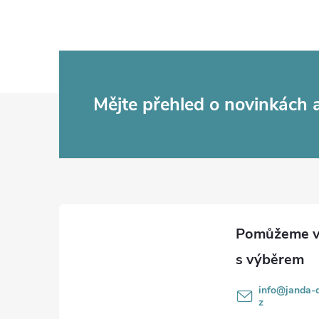
Z
Mějte přehled o novinkách
á
p
a
t
í
info
@
janda-d
z