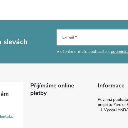
E-mail
a slevách
Vložením e-mailu souhlasíte s
podmínka
Přijímáme online
Informace
platby
Povinná publicit
projektu Záruka E
– I. Výzva JAN
ental.c