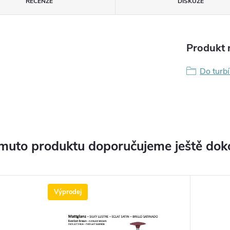
RECENZE
DISKUZE
Produkt n
Do turb
muto produktu doporučujeme ještě dok
Výprodej