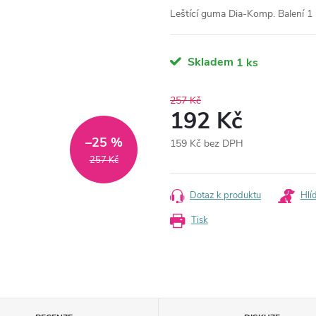
Leštící guma Dia-Komp. Balení 1 
Skladem
1 ks
257 Kč
192 Kč
–25 %
159 Kč bez DPH
Měrná
257 Kč
cena:
Dotaz k produktu
Hlí
Tisk