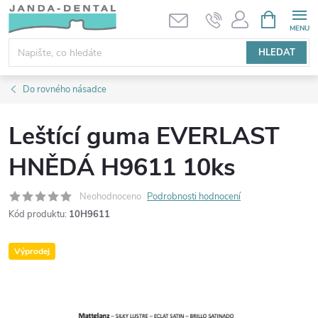
Přejít
NÁKUPNÍ
KOŠÍK
na
obsah
HLEDAT
Do rovného násadce
Leštící guma EVERLAST
HNĚDÁ H9611 10ks
Neohodnoceno
Podrobnosti hodnocení
Kód produktu:
10H9611
Výprodej