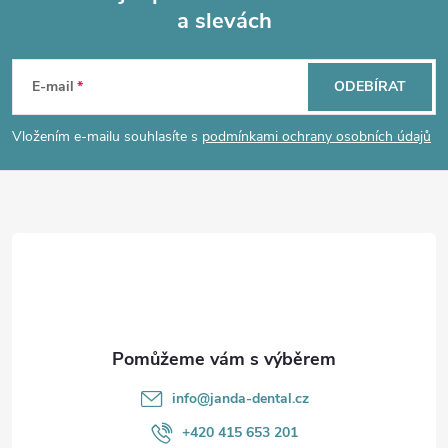
a slevách
Z
á
E-mail
ODEBÍRAT
p
Vložením e-mailu souhlasíte s
podmínkami ochrany osobních údajů
a
t
í
info
@
janda-dental.cz
+420 415 653 201