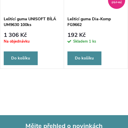
257 Kč
Leštící guma UNISOFT BÍLÁ
Leštící guma Dia-Komp
UM9630 100ks
FG9662
1 306 Kč
192 Kč
Na objednávku
Skladem
1 ks
Do košíku
Do košíku
Mějte přehled o novinkách