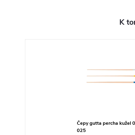
K to
Čepy gutta percha kužel 
025