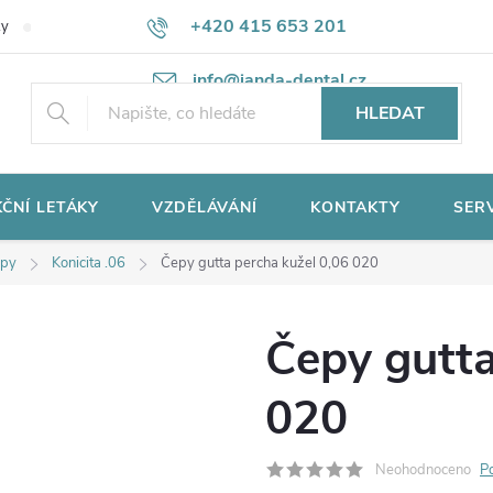
+420 415 653 201
ky
Potřebujete poradit?
Ochrana osobních údajů
info@janda-dental.cz
HLEDAT
ČNÍ LETÁKY
VZDĚLÁVÁNÍ
KONTAKTY
SER
epy
Konicita .06
Čepy gutta percha kužel 0,06 020
Čepy gutta
020
Neohodnoceno
P