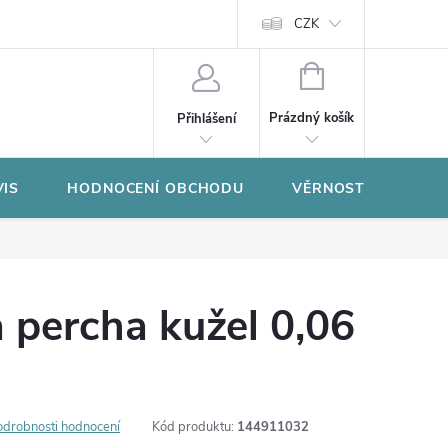
CZK
NÁKUPNÍ
KOŠÍK
Prázdný košík
Přihlášení
VIS
HODNOCENÍ OBCHODU
VĚRNOSTNÍ PROGR
 percha kužel 0,06
odrobnosti hodnocení
Kód produktu:
144911032