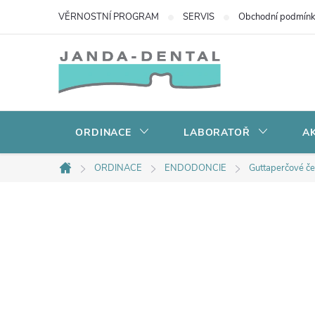
Přejít
VĚRNOSTNÍ PROGRAM
SERVIS
Obchodní podmín
na
obsah
ORDINACE
LABORATOŘ
AK
ORDINACE
ENDODONCIE
Guttaperčové č
Domů