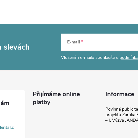
E-mail
a slevách
Vložením e-mailu souhlasíte s
podmínka
Přijímáme online
Informace
platby
Povinná publicit
projektu Záruka E
– I. Výzva JAN
ental.c