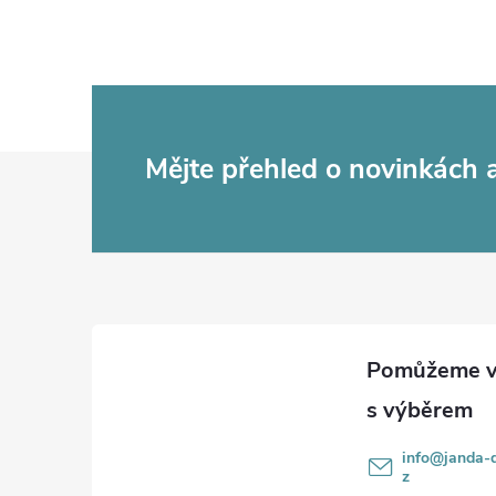
Z
Mějte přehled o novinkách
á
p
a
t
í
info
@
janda-d
z