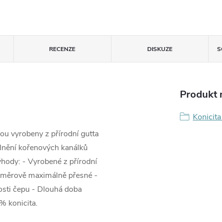
RECENZE
DISKUZE
S
Produkt n
Konicita
ou vyrobeny z přírodní gutta
plnění kořenových kanálků
hody: - Vyrobené z přírodní
ozměrově maximálně přesné -
osti čepu - Dlouhá doba
6% konicita.