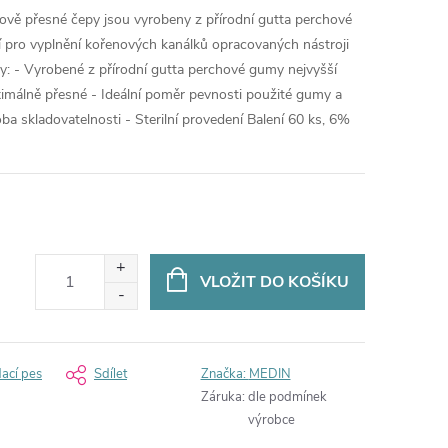
ově přesné čepy jsou vyrobeny z přírodní gutta perchové
ní pro vyplnění kořenových kanálků opracovaných nástroji
: - Vyrobené z přírodní gutta perchové gumy nejvyšší
ximálně přesné - Ideální poměr pevnosti použité gumy a
ba skladovatelnosti - Sterilní provedení Balení 60 ks, 6%
VLOŽIT DO KOŠÍKU
dací pes
Sdílet
Značka:
MEDIN
Záruka
:
dle podmínek
výrobce