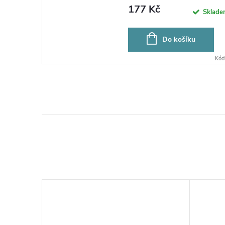
177 Kč
Sklad
Do košíku
Kód
–49 %
177 Kč