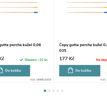
gutta percha kužel 0,06
Čepy gutta percha kužel 0
035
Kč
177 Kč
Skladem
>20 ks
Na obj
Do košíku
Do košíku
Kód:
144911033
Kód: