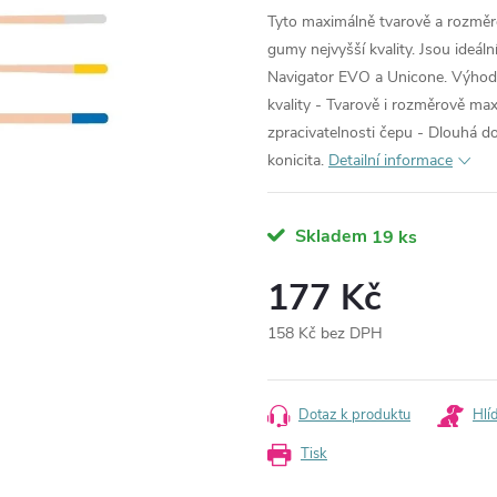
Tyto maximálně tvarově a rozměr
gumy nejvyšší kvality. Jsou ideál
Navigator EVO a Unicone. Výhody
kvality - Tvarově i rozměrově ma
zpracivatelnosti čepu - Dlouhá do
konicita.
Detailní informace
Skladem
19 ks
177 Kč
158 Kč bez DPH
Měrná
cena:
Dotaz k produktu
Hlí
Tisk