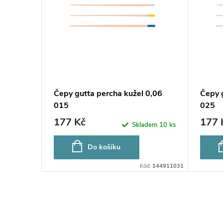
 0,06
Čepy gutta percha kužel 0,06
Čepy 
015
025
177 Kč
177 
ladem
3 ks
Skladem
10 ks
Do košíku
144911035EX
Kód:
144911031