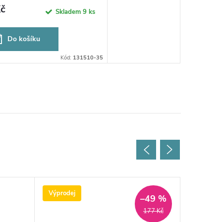
č
Skladem
9 ks
Do košíku
Kód:
131510-35
Výprodej
Výprodej
–49 %
177 Kč