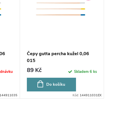
,06
Čepy gutta percha kužel 0,06
Čepy gu
015
035
89 Kč
89 Kč
ednávku
Skladem
6 ks
Do košíku
144911035
Kód:
144911031EX