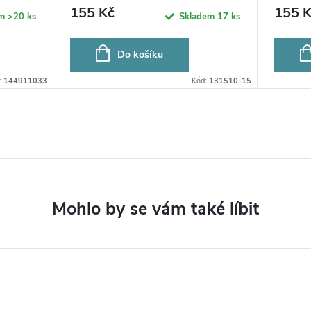
155 Kč
155 K
em
>20 ks
Skladem
17 ks
Do košíku
:
144911033
Kód:
131510-15