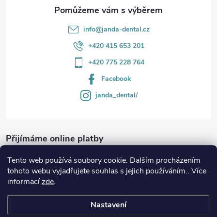
info
@
janda-dental.cz
+420 415 653 201
+420 775 228 764
Facebook
janda_dental/
Přijímáme online platby
Tento web používá soubory cookie. Dalším procházením
tohoto webu vyjadřujete souhlas s jejich používáním.. Více
informací
zde
.
Informace
Nastavení