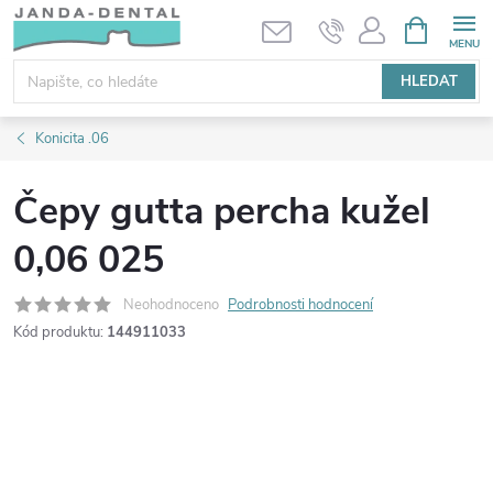
Přejít
NÁKUPNÍ
KOŠÍK
na
obsah
HLEDAT
Konicita .06
Čepy gutta percha kužel
0,06 025
Neohodnoceno
Podrobnosti hodnocení
Kód produktu:
144911033