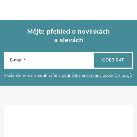
Mějte přehled o novinkách
a slevách
Z
á
E-mail
ODEBÍRAT
p
Vložením e-mailu souhlasíte s
podmínkami ochrany osobních údajů
a
t
í