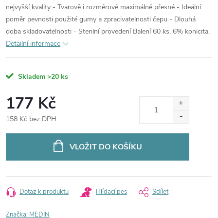
nejvyšší kvality - Tvarově i rozměrově maximálně přesné - Ideální
poměr pevnosti použité gumy a zpracivatelnosti čepu - Dlouhá
doba skladovatelnosti - Sterilní provedení Balení 60 ks, 6% konicita.
Detailní informace
Skladem
>20 ks
177 Kč
158 Kč bez DPH
Měrná
cena:
VLOŽIT DO KOŠÍKU
Dotaz k produktu
Hlídací pes
Sdílet
Značka:
MEDIN