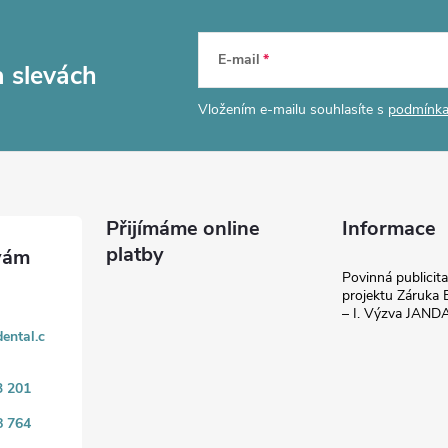
E-mail
a slevách
Vložením e-mailu souhlasíte s
podmínka
Přijímáme online
Informace
platby
Povinná publicit
projektu Záruka E
– I. Výzva JAN
ental.c
3 201
8 764