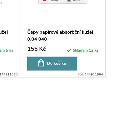
užel
Čepy papírové absorbční kužel
Čepy pa
0,04 040
0,04 se
155 Kč
155 K
dem
5 ks
Skladem
12 ks
Do košíku
144911063
Kód:
144911064