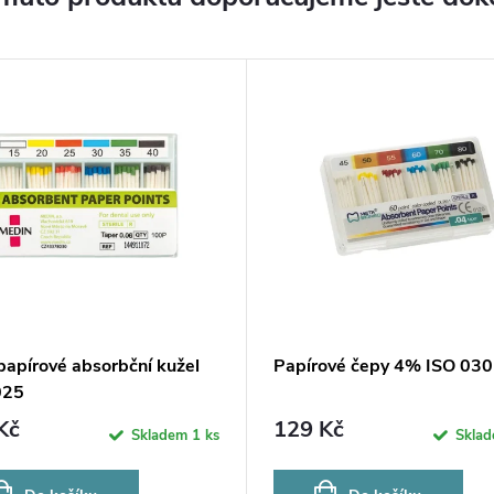
papírové absorbční kužel
Papírové čepy 4% ISO 030
025
Kč
129 Kč
Skladem
1 ks
Skla