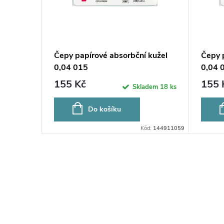
 kužel
Čepy papírové absorbční kužel
Čepy 
0,04 015
0,04 
155 Kč
155 
adem
16 ks
Skladem
18 ks
Do košíku
d:
144911065
Kód:
144911059