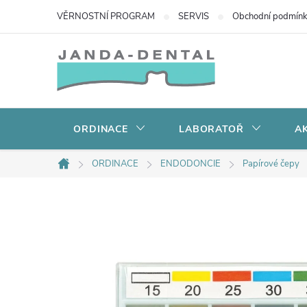
Přejít
VĚRNOSTNÍ PROGRAM
SERVIS
Obchodní podmín
na
obsah
ORDINACE
LABORATOŘ
AK
ORDINACE
ENDODONCIE
Papírové čepy
Domů