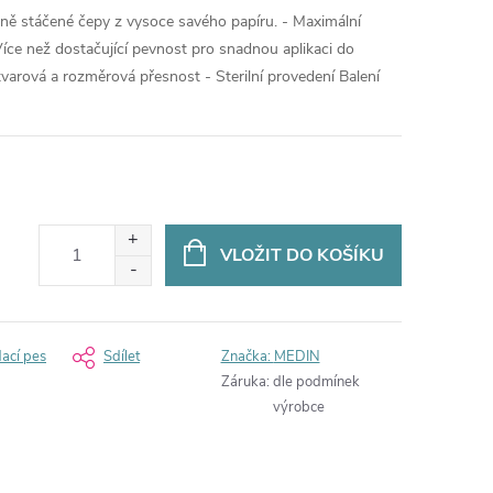
ně stáčené čepy z vysoce savého papíru. - Maximální
íce než dostačující pevnost pro snadnou aplikaci do
varová a rozměrová přesnost - Sterilní provedení Balení
VLOŽIT DO KOŠÍKU
dací pes
Sdílet
Značka:
MEDIN
Záruka
:
dle podmínek
výrobce