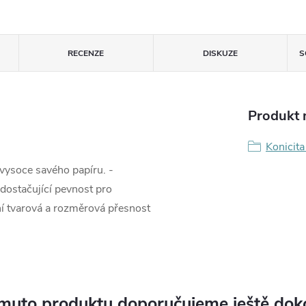
RECENZE
DISKUZE
S
Produkt n
Konicita
vysoce savého papíru. -
dostačující pevnost pro
í tvarová a rozměrová přesnost
muto produktu doporučujeme ještě dok