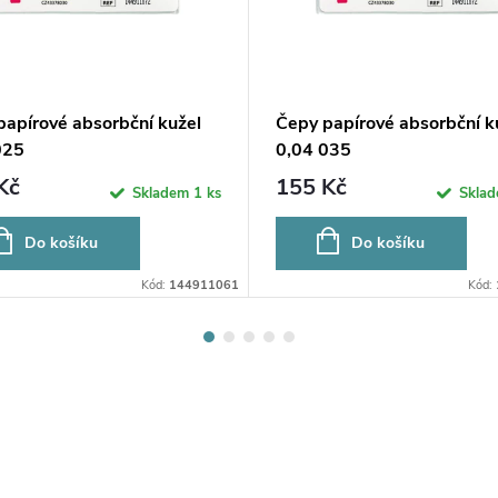
papírové absorbční kužel
Čepy papírové absorbční k
025
0,04 035
Kč
155 Kč
Skladem
1 ks
Skla
Do košíku
Do košíku
Kód:
144911061
Kód: