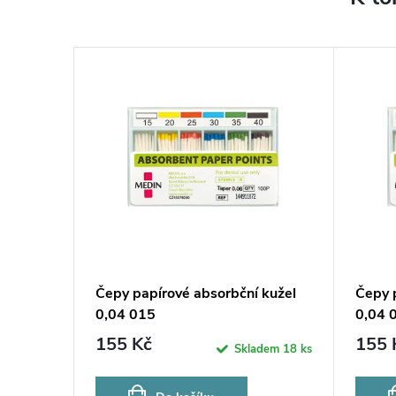
Čepy papírové absorbční kužel
Čepy 
0,04 015
0,04 
155 Kč
155 
Skladem
18 ks