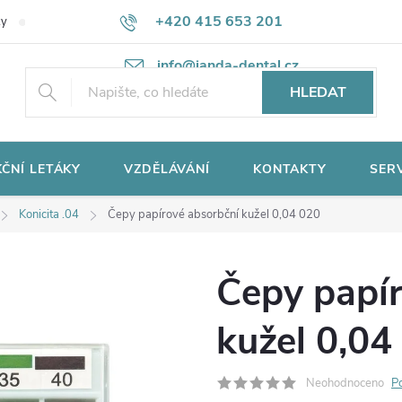
+420 415 653 201
ky
Potřebujete poradit?
Ochrana osobních údajů
info@janda-dental.cz
HLEDAT
ČNÍ LETÁKY
VZDĚLÁVÁNÍ
KONTAKTY
SER
Konicita .04
Čepy papírové absorbční kužel 0,04 020
Čepy papí
kužel 0,04
Neohodnoceno
P