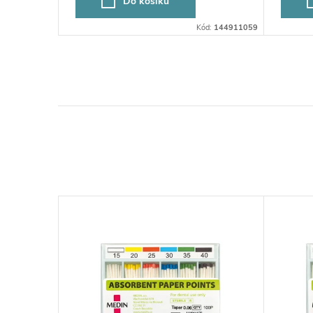
Do košíku
Kód:
144911059