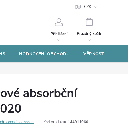
CZK
NÁKUPNÍ
KOŠÍK
Prázdný košík
Přihlášení
VIS
HODNOCENÍ OBCHODU
VĚRNOSTNÍ PROGR
rové absorbční
 020
odrobnosti hodnocení
Kód produktu:
144911060