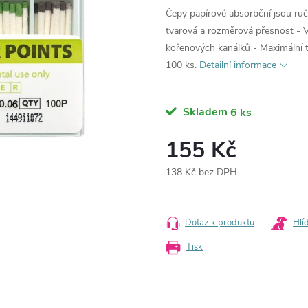
Čepy papírové absorbční jsou ruč
tvarová a rozměrová přesnost - V
kořenových kanálků - Maximální t
100 ks.
Detailní informace
Skladem
6 ks
155 Kč
138 Kč bez DPH
Měrná
cena:
Dotaz k produktu
Hlí
Tisk