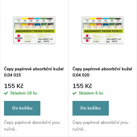
V
Nejdražší
z
ý
Nejprodávanější
e
p
Abecedně
n
i
í
s
p
Čepy papírové absorbční kužel
Čepy papírové absorbční kužel
0,04 015
0,04 020
p
r
155 Kč
155 Kč
r
Skladem
18 ks
Skladem
6 ks
o
o
Do košíku
Do košíku
d
d
Čepy papírové absorbční jsou
Čepy papírové absorbční jsou
ručně...
ručně...
u