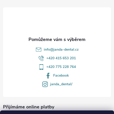
r
t
v
í
k
y
v
info
@
janda-dental.cz
ý
+420 415 653 201
p
+420 775 228 764
i
Facebook
s
janda_dental/
u
Přijímáme online platby