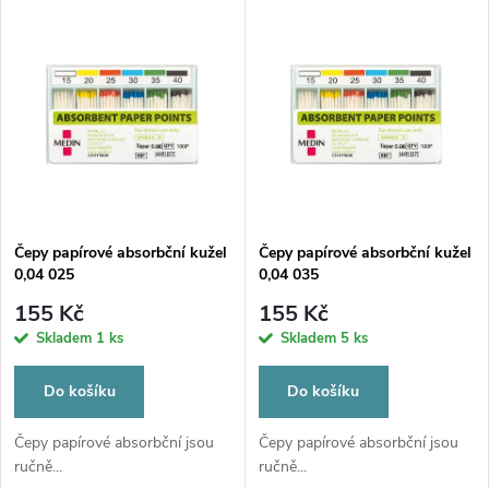
u
k
k
t
t
ů
ů
Čepy papírové absorbční kužel
Čepy papírové absorbční kužel
0,04 025
0,04 035
155 Kč
155 Kč
Skladem
1 ks
Skladem
5 ks
Do košíku
Do košíku
Čepy papírové absorbční jsou
Čepy papírové absorbční jsou
ručně...
ručně...