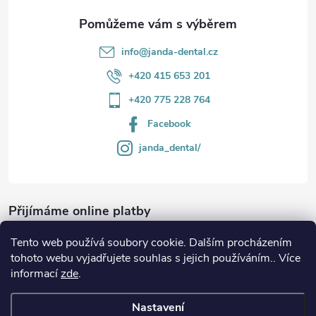
info
@
janda-dental.cz
+420 415 653 201
+420 775 228 764
Facebook
janda_dental/
Přijímáme online platby
Tento web používá soubory cookie. Dalším procházením
tohoto webu vyjadřujete souhlas s jejich používáním.. Více
informací
zde
.
Informace
Nastavení