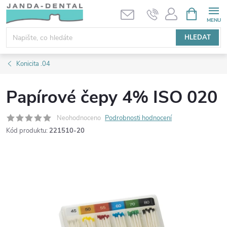
Přejít
NÁKUPNÍ
KOŠÍK
na
obsah
HLEDAT
Konicita .04
Papírové čepy 4% ISO 020
Neohodnoceno
Podrobnosti hodnocení
Kód produktu:
221510-20