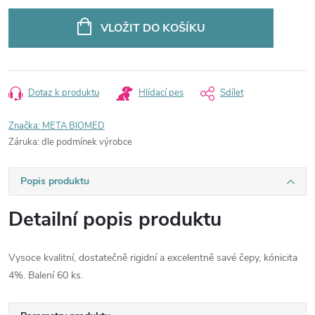
Měrná
cena:
VLOŽIT DO KOŠÍKU
Dotaz k produktu
Hlídací pes
Sdílet
Značka:
META BIOMED
Záruka
:
dle podmínek výrobce
Popis produktu
Detailní popis produktu
Vysoce kvalitní, dostatečně rigidní a excelentně savé čepy, kónicita
4%. Balení 60 ks.