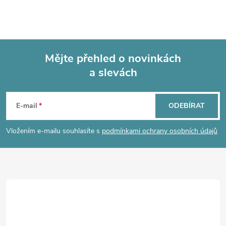
Mějte přehled o novinkách
a slevách
Z
á
E-mail
ODEBÍRAT
p
Vložením e-mailu souhlasíte s
podmínkami ochrany osobních údajů
a
t
í