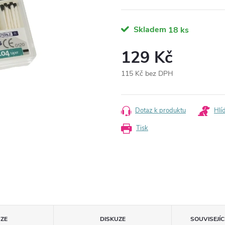
Skladem
18 ks
129 Kč
115 Kč bez DPH
Měrná
cena:
Dotaz k produktu
Hlí
Tisk
ZE
DISKUZE
SOUVISEJÍ