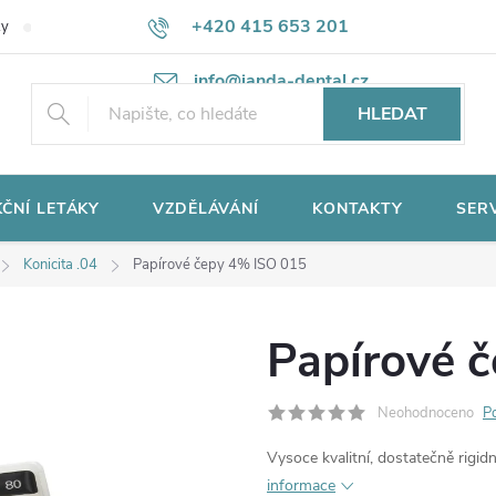
+420 415 653 201
ky
Potřebujete poradit?
Ochrana osobních údajů
info@janda-dental.cz
HLEDAT
ČNÍ LETÁKY
VZDĚLÁVÁNÍ
KONTAKTY
SER
Konicita .04
Papírové čepy 4% ISO 015
Papírové 
Neohodnoceno
P
Vysoce kvalitní, dostatečně rigidn
informace