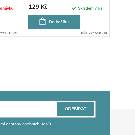
129 Kč
129 K
ednávku
Skladem
7 ks
Do košíku
221510-25
Kód:
221510-30
ODEBÍRAT
mi ochrany osobních údajů