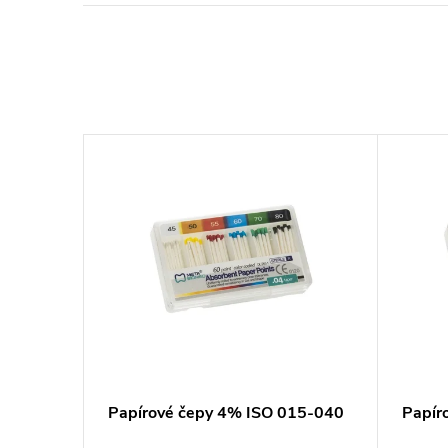
50
Papírové čepy 4% ISO 015-040
Papír