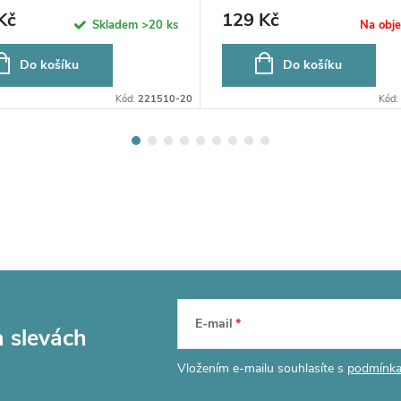
Kč
129 Kč
Skladem
>20 ks
Na obj
Do košíku
Do košíku
Kód:
221510-20
Kód:
E-mail
a slevách
Vložením e-mailu souhlasíte s
podmínka