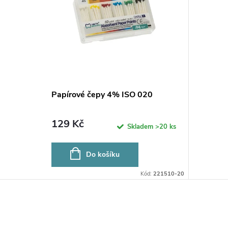
Papírové čepy 4% ISO 020
129 Kč
Skladem
>20 ks
Do košíku
Kód:
221510-20