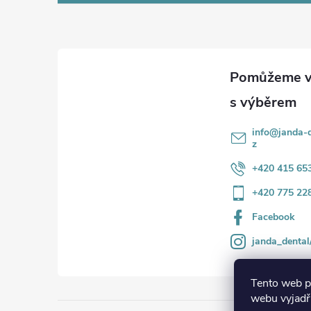
p
a
t
í
info
@
janda-d
z
+420 415 65
+420 775 22
Facebook
janda_dental
Tento web p
webu vyjadřu