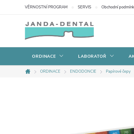
Přejít
VĚRNOSTNÍ PROGRAM
SERVIS
Obchodní podmín
na
obsah
ORDINACE
LABORATOŘ
AK
ORDINACE
ENDODONCIE
Papírové čepy
Domů