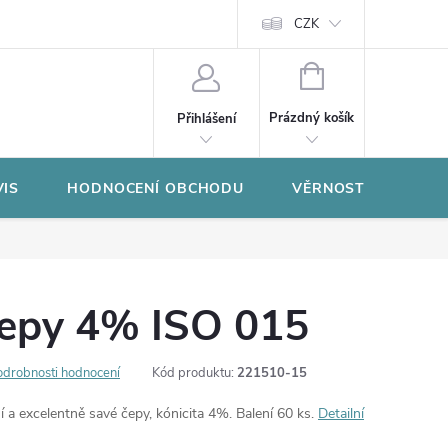
CZK
NÁKUPNÍ
KOŠÍK
Prázdný košík
Přihlášení
VIS
HODNOCENÍ OBCHODU
VĚRNOSTNÍ PROGR
čepy 4% ISO 015
odrobnosti hodnocení
Kód produktu:
221510-15
í a excelentně savé čepy, kónicita 4%. Balení 60 ks.
Detailní