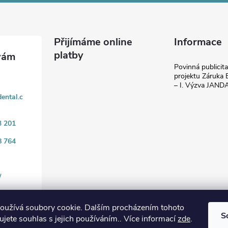
Přijímáme online
Informace
platby
Povinná publicit
projektu Záruka E
– I. Výzva JAN
ental.c
3 201
8 764
/
oužívá soubory cookie. Dalším procházením tohoto
S
jete souhlas s jejich používáním.. Více informací
zde
.