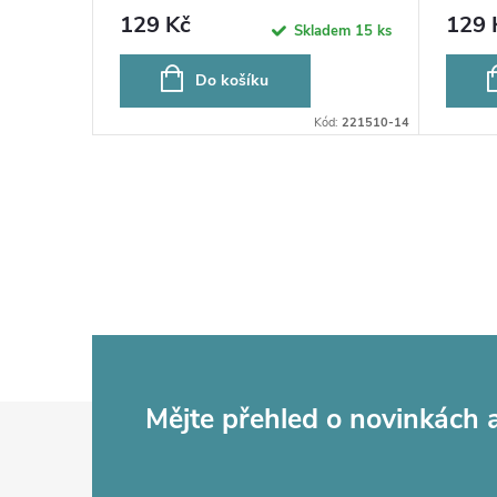
129 Kč
129 
bjednávku
Skladem
15 ks
Do košíku
ód:
221510-50
Kód:
221510-14
Z
Mějte přehled o novinkách
á