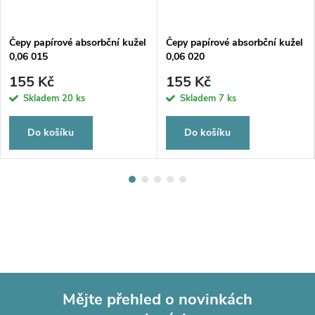
Čepy papírové absorbční kužel
Čepy papírové absorbční kužel
0,06 015
0,06 020
155 Kč
155 Kč
Skladem
20 ks
Skladem
7 ks
Do košíku
Do košíku
Mějte přehled o novinkách