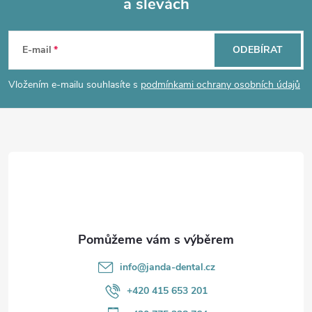
a slevách
Z
á
E-mail
ODEBÍRAT
p
Vložením e-mailu souhlasíte s
podmínkami ochrany osobních údajů
a
t
í
info
@
janda-dental.cz
+420 415 653 201