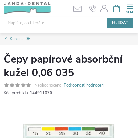
Přejít
NÁKUPNÍ
KOŠÍK
na
obsah
HLEDAT
Konicita .06
Čepy papírové absorbční
kužel 0,06 035
Neohodnoceno
Podrobnosti hodnocení
Kód produktu:
144911070