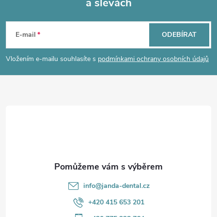
a slevách
Z
á
E-mail
ODEBÍRAT
p
Vložením e-mailu souhlasíte s
podmínkami ochrany osobních údajů
a
t
í
info
@
janda-dental.cz
+420 415 653 201