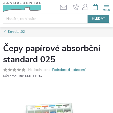
Přejít
NÁKUPNÍ
KOŠÍK
na
obsah
HLEDAT
Konicita .02
Čepy papírové absorbční
standard 025
Neohodnoceno
Podrobnosti hodnocení
Kód produktu:
144911042