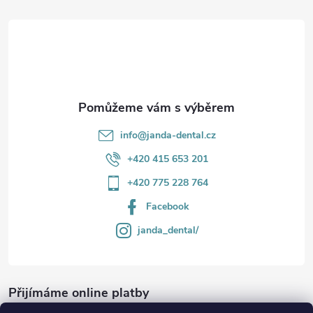
t
í
info
@
janda-dental.cz
+420 415 653 201
+420 775 228 764
Facebook
janda_dental/
Přijímáme online platby