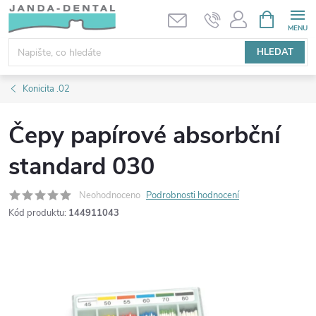
Přejít
NÁKUPNÍ
KOŠÍK
na
obsah
HLEDAT
Konicita .02
Čepy papírové absorbční
standard 030
Neohodnoceno
Podrobnosti hodnocení
Kód produktu:
144911043