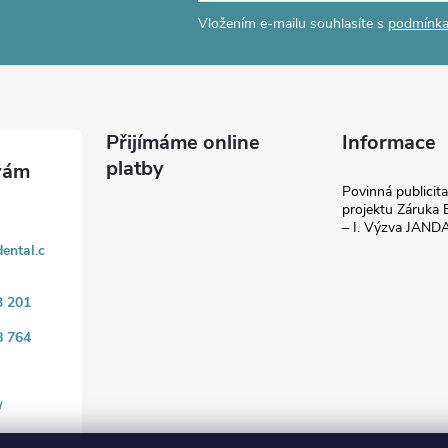
Vložením e-mailu souhlasíte s
podmínka
Přijímáme online
Informace
platby
Povinná publicit
projektu Záruka E
– I. Výzva JAN
ental.c
3 201
8 764
/