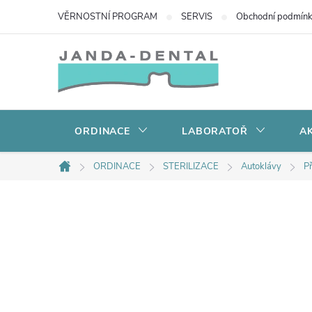
Přejít
VĚRNOSTNÍ PROGRAM
SERVIS
Obchodní podmín
na
obsah
ORDINACE
LABORATOŘ
AK
ORDINACE
STERILIZACE
Autoklávy
Př
Domů