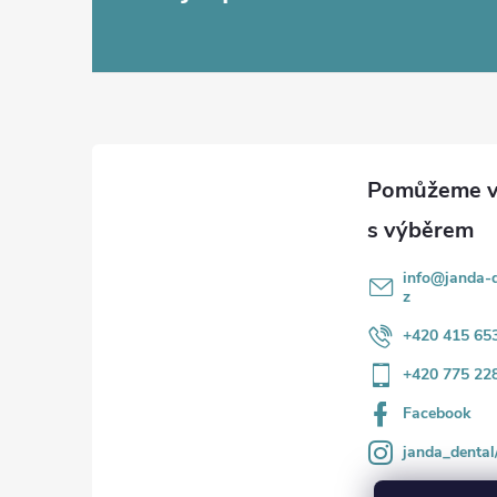
á
p
a
t
í
info
@
janda-d
z
+420 415 65
+420 775 22
Facebook
janda_dental