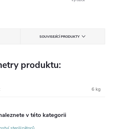
výrobce
SOUVISEJÍCÍ PRODUKTY
etry produktu:
:
6 kg
aleznete v této kategorii
nství sterilizátorů