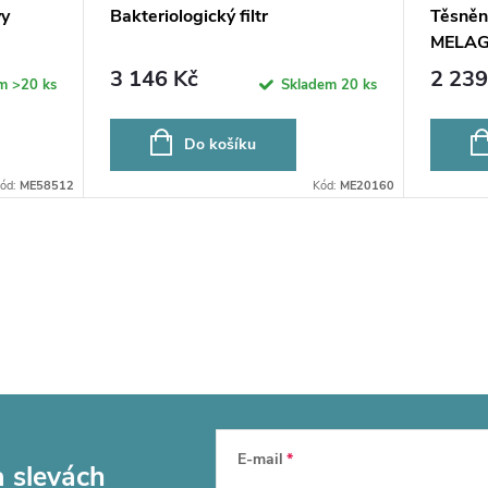
vy
Bakteriologický filtr
Těsnění
MELAG 
3 146 Kč
2 239
em
>20 ks
Skladem
20 ks
Do košíku
ód:
ME58512
Kód:
ME20160
E-mail
a slevách