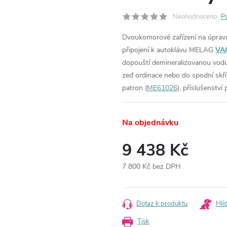
Neohodnoceno
P
Dvoukomorové zařízení na úpravu 
připojení k autoklávu MELAG
VA
dopouští demineralizovanou vodu
zeď ordinace nebo do spodní skř
patron (
ME61026
), příslušenství 
Na objednávku
9 438 Kč
7 800 Kč bez DPH
Měrná
cena:
Dotaz k produktu
Hlí
Tisk