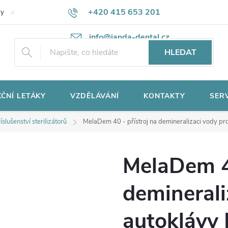
+420 415 653 201
ky
Potřebujete poradit?
Ochrana osobních údajů
info@janda-dental.cz
HLEDAT
ČNÍ LETÁKY
VZDĚLÁVÁNÍ
KONTAKTY
SER
íslušenství sterilizátorů
MelaDem 40 - přístroj na demineralizaci vody p
MelaDem 40
deminerali
autoklávy