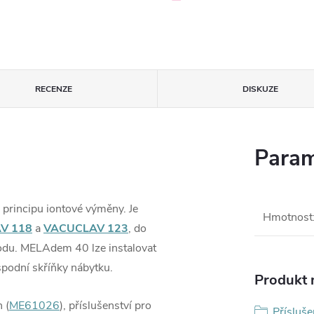
RECENZE
DISKUZE
Param
principu iontové výměny. Je
Hmotnost
V 118
a
VACUCLAV 123
, do
odu. MELAdem 40 lze instalovat
spodní skříňky nábytku.
Produkt n
 (
ME61026
), příslušenství pro
Přísluše