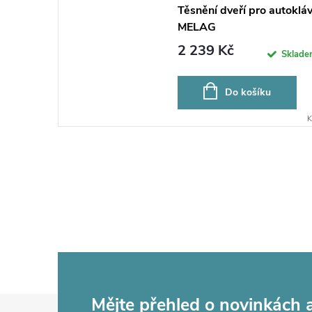
Těsnění dveří pro autoklá
MELAG
2 239 Kč
Sklad
Do košíku
K
Z
Mějte přehled o novinkách