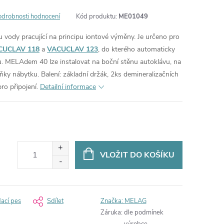
odrobnosti hodnocení
Kód produktu:
ME01049
vody pracující na principu iontové výměny. Je určeno pro
CUCLAV 118
a
VACUCLAV 123
, do kterého automaticky
. MELAdem 40 lze instalovat na boční stěnu autoklávu, na
íňky nábytku.
Balení: základní držák, 2ks demineralizačních
pro připojení.
Detailní informace
VLOŽIT DO KOŠÍKU
dací pes
Sdílet
Značka:
MELAG
Záruka
:
dle podmínek