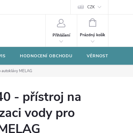
CZK
NÁKUPNÍ
KOŠÍK
Prázdný košík
Přihlášení
VIS
HODNOCENÍ OBCHODU
VĚRNOSTNÍ PROGR
ro autoklávy MELAG
 - přístroj na
zaci vody pro
 MELAG