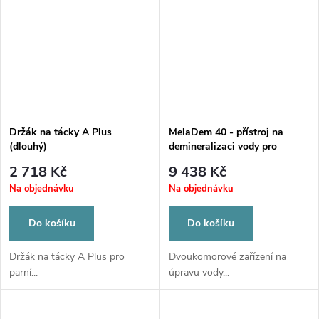
Držák na tácky A Plus
MelaDem 40 - přístroj na
(dlouhý)
demineralizaci vody pro
autoklávy MELAG
2 718 Kč
9 438 Kč
Na objednávku
Na objednávku
Do košíku
Do košíku
Držák na tácky A Plus pro
Dvoukomorové zařízení na
parní...
úpravu vody...