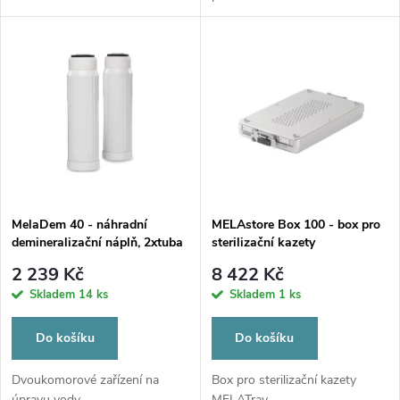
u
u
k
k
t
t
ů
ů
MelaDem 40 - náhradní
MELAstore Box 100 - box pro
demineralizační náplň, 2xtuba
sterilizační kazety
2 239 Kč
8 422 Kč
Skladem
14 ks
Skladem
1 ks
Do košíku
Do košíku
Dvoukomorové zařízení na
Box pro sterilizační kazety
úpravu vody...
MELATray...