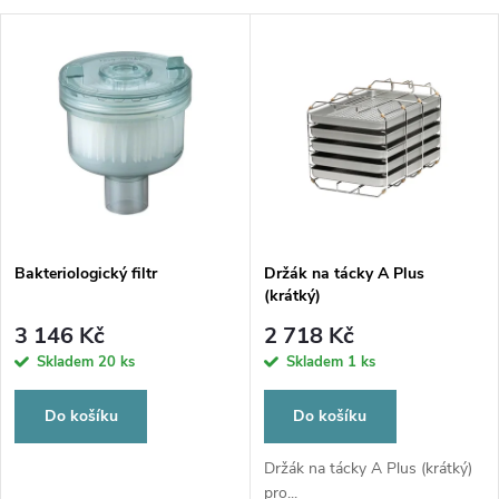
a
V
Nejdražší
z
ý
Nejprodávanější
e
p
Abecedně
n
i
í
s
p
Bakteriologický filtr
Držák na tácky A Plus
(krátký)
p
r
3 146 Kč
2 718 Kč
r
Skladem
20 ks
Skladem
1 ks
o
o
Do košíku
Do košíku
d
d
Držák na tácky A Plus (krátký)
pro...