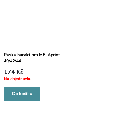
Páska barvící pro MELAprint
40/42/44
174 Kč
Na objednávku
Do košíku
O
v