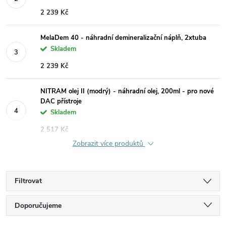
2 239 Kč
MelaDem 40 - náhradní demineralizační náplň, 2xtuba
Skladem
2 239 Kč
NITRAM olej II (modrý) - náhradní olej, 200ml - pro nové
DAC přístroje
Skladem
2 517 Kč
Zobrazit více produktů
Filtrovat
Ř
Doporučujeme
Nejlevnější