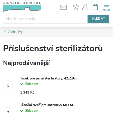
Přejít
NÁKUPNÍ
KOŠÍK
na
obsah
HLEDAT
Autoklávy
Příslušenství sterilizátorů
Nejprodávanější
Tácek pro parní sterilizátory, 42x19cm
Skladem
1 343 Kč
Těsnění dveří pro autoklávy MELAG
Skladem