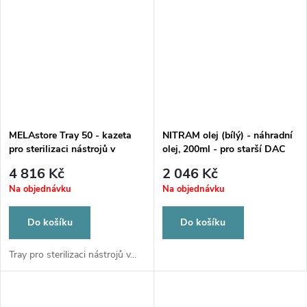
MELAstore Tray 50 - kazeta
NITRAM olej (bílý) - náhradní
pro sterilizaci nástrojů v
olej, 200ml - pro starší DAC
MELAstore Box 100
přístroje
4 816 Kč
2 046 Kč
Na objednávku
Na objednávku
Do košíku
Do košíku
Tray pro sterilizaci nástrojů v...