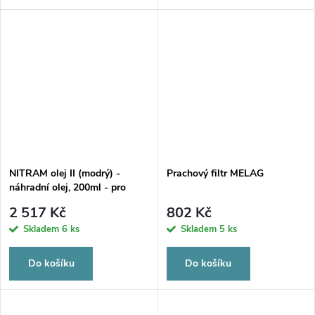
NITRAM olej II (modrý) -
Prachový filtr MELAG
náhradní olej, 200ml - pro
nové DAC přístroje
2 517 Kč
802 Kč
Skladem
6 ks
Skladem
5 ks
Do košíku
Do košíku