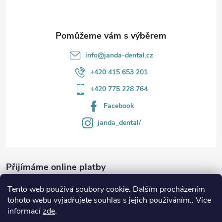
í
info
@
janda-dental.cz
+420 415 653 201
+420 775 228 764
Facebook
janda_dental/
Přijímáme online platby
Tento web používá soubory cookie. Dalším procházením
tohoto webu vyjadřujete souhlas s jejich používáním.. Více
informací
zde
.
Informace