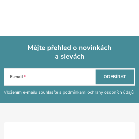
Mějte přehled o novinkách
a slevách
Z
á
E-mail
ODEBÍRAT
p
Vložením e-mailu souhlasíte s
podmínkami ochrany osobních údajů
a
t