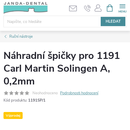
Přejít
NÁKUPNÍ
KOŠÍK
na
obsah
HLEDAT
Ruční nástroje
Náhradní špičky pro 1191
Carl Martin Solingen A,
0,2mm
Neohodnoceno
Podrobnosti hodnocení
Kód produktu:
1191SP/1
Výprodej