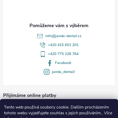
í
info
@
janda-dental.cz
+420 415 653 201
+420 775 228 764
Facebook
janda_dental/
Přijímáme online platby
Tento web používá soubory cookie. Dalším procházením
tohoto webu vyjadřujete souhlas s jejich používáním.. Více