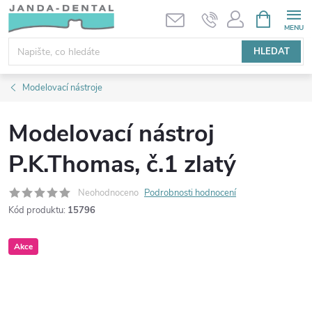
Přejít
NÁKUPNÍ
KOŠÍK
na
obsah
HLEDAT
Modelovací nástroje
Modelovací nástroj
P.K.Thomas, č.1 zlatý
Neohodnoceno
Podrobnosti hodnocení
Kód produktu:
15796
Akce