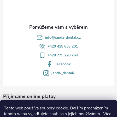
í
info
@
janda-dental.cz
+420 415 653 201
+420 775 228 764
Facebook
janda_dental/
Přijímáme online platby
Tento web používá soubory cookie. Dalším procházením
tohoto webu vyjadřujete souhlas s jejich používáním.. Více