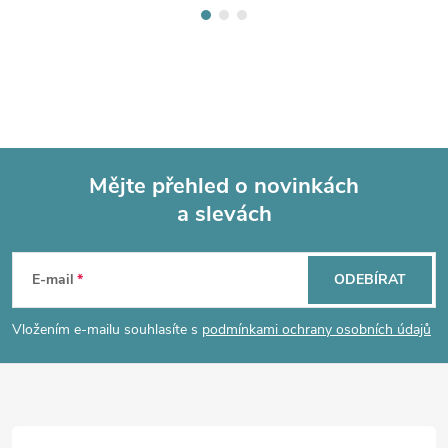
Mějte přehled o novinkách
a slevách
Z
á
E-mail
ODEBÍRAT
p
Vložením e-mailu souhlasíte s
podmínkami ochrany osobních údajů
a
t