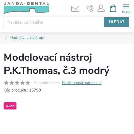
Přejít
NÁKUPNÍ
KOŠÍK
na
obsah
HLEDAT
Modelovací nástroje
Modelovací nástroj
P.K.Thomas, č.3 modrý
Neohodnoceno
Podrobnosti hodnocení
Kód produktu:
15798
Akce