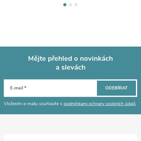
Mějte přehled o novinkách
a slevách
Z
á
E-mail
ODEBÍRAT
p
Vložením e-mailu souhlasíte s
podmínkami ochrany osobních údajů
a
t