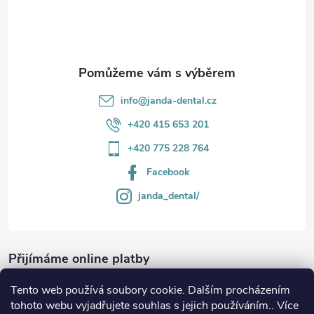
í
info
@
janda-dental.cz
+420 415 653 201
+420 775 228 764
Facebook
janda_dental/
Přijímáme online platby
Tento web používá soubory cookie. Dalším procházením
tohoto webu vyjadřujete souhlas s jejich používáním.. Více