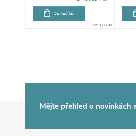
Do košíku
Kód:
127098
Kód:
127102
Z
Mějte přehled o novinkách
á