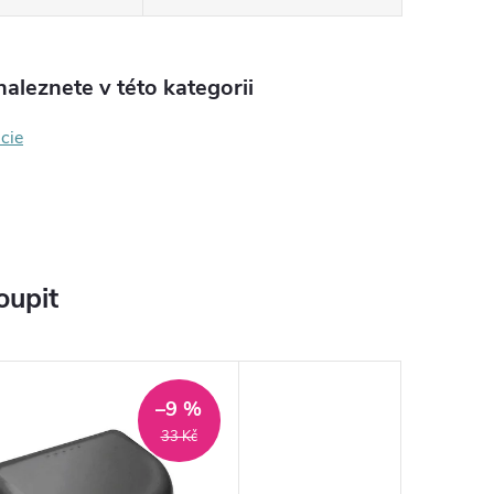
aleznete v této kategorii
cie
oupit
–9 %
33 Kč