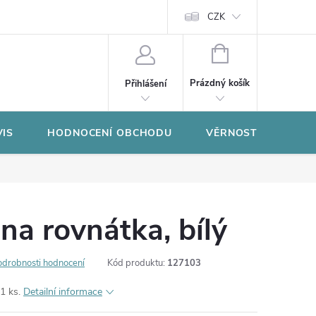
CZK
NÁKUPNÍ
KOŠÍK
Prázdný košík
Přihlášení
VIS
HODNOCENÍ OBCHODU
VĚRNOSTNÍ PROGR
a rovnátka, bílý
odrobnosti hodnocení
Kód produktu:
127103
1 ks.
Detailní informace