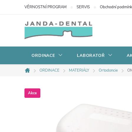
Přejít
VĚRNOSTNÍ PROGRAM
SERVIS
Obchodní podmín
na
obsah
ORDINACE
LABORATOŘ
AK
ORDINACE
MATERIÁLY
Ortodoncie
OM
Domů
Akce