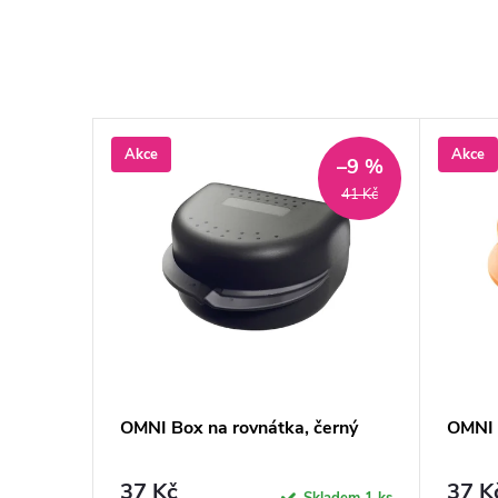
Akce
Akce
–11 %
–9 %
43 Kč
41 Kč
utý
OMNI Box na rovnátka, černý
OMNI 
37 Kč
37 K
ladem
3 ks
Skladem
1 ks