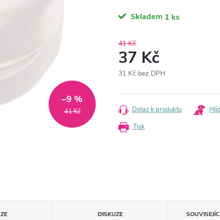
Skladem
1 ks
41 Kč
37 Kč
31 Kč bez DPH
Měrná
cena:
–9 %
Dotaz k produktu
Hlí
41 Kč
Tisk
ZE
DISKUZE
SOUVISEJÍ