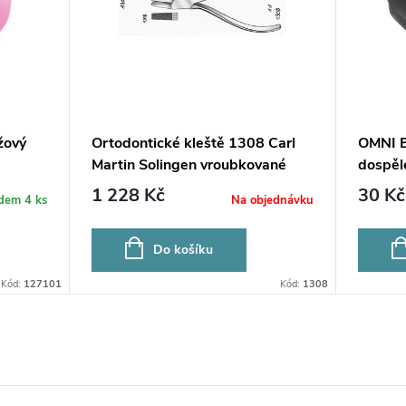
žový
Ortodontické kleště 1308 Carl
OMNI B
Martin Solingen vroubkované
dospělé
1 228 Kč
30 Kč
adem
4 ks
Na objednávku
Do košíku
Kód:
127101
Kód:
1308