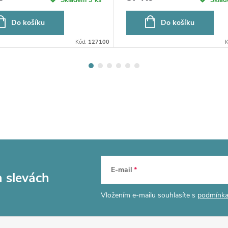
Do košíku
Do košíku
Kód:
127100
E-mail
a slevách
Vložením e-mailu souhlasíte s
podmínka