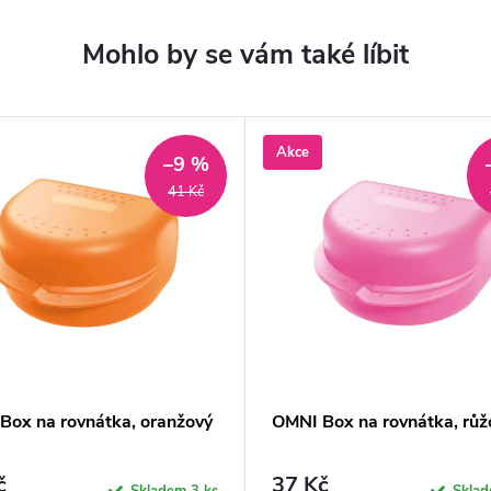
Akce
–9 %
41 Kč
Box na rovnátka, oranžový
OMNI Box na rovnátka, růž
č
37 Kč
Skladem
3 ks
Skla