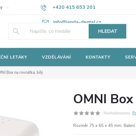
+420 415 653 201
ky
Potřebujete poradit?
Ochrana osobních údajů
info@janda-dental.cz
HLEDAT
ČNÍ LETÁKY
VZDĚLÁVÁNÍ
KONTAKTY
SER
NI Box na rovnátka, bílý
OMNI Box n
Neohodnoceno
P
Rozměr 75 x 65 x 45 mm. Balení 