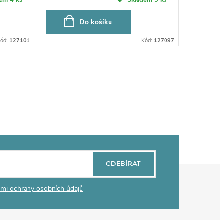
Do košíku
Kód:
127101
Kód:
127097
ODEBÍRAT
mi ochrany osobních údajů