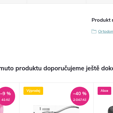
Produkt n
Ortodon
muto produktu doporučujeme ještě dok
Výprodej
Akce
–9 %
–40 %
41 Kč
2 047 Kč