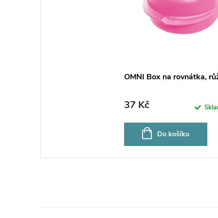
OMNI Box na rovnátka, rů
37 Kč
Skl
Do košíku