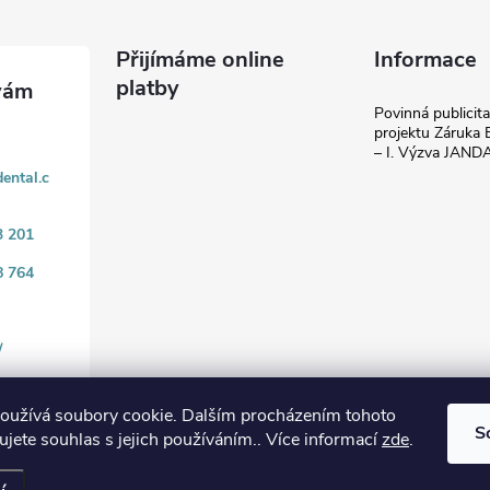
Přijímáme online
Informace
platby
Povinná publicit
projektu Záruka E
– I. Výzva JAN
ental.c
3 201
8 764
/
oužívá soubory cookie. Dalším procházením tohoto
S
jete souhlas s jejich používáním.. Více informací
zde
.
.