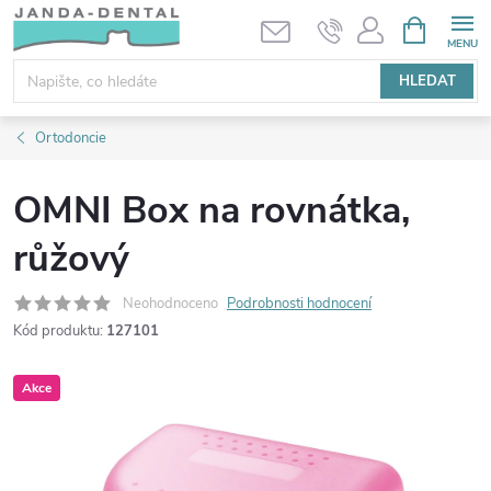
Přejít
NÁKUPNÍ
KOŠÍK
na
obsah
HLEDAT
Ortodoncie
OMNI Box na rovnátka,
růžový
Neohodnoceno
Podrobnosti hodnocení
Kód produktu:
127101
Akce