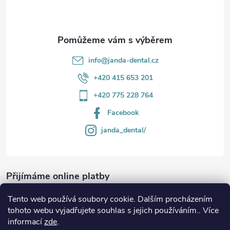
í
info
@
janda-dental.cz
+420 415 653 201
+420 775 228 764
Facebook
janda_dental/
Přijímáme online platby
Tento web používá soubory cookie. Dalším procházením
tohoto webu vyjadřujete souhlas s jejich používáním.. Více
informací
zde
.