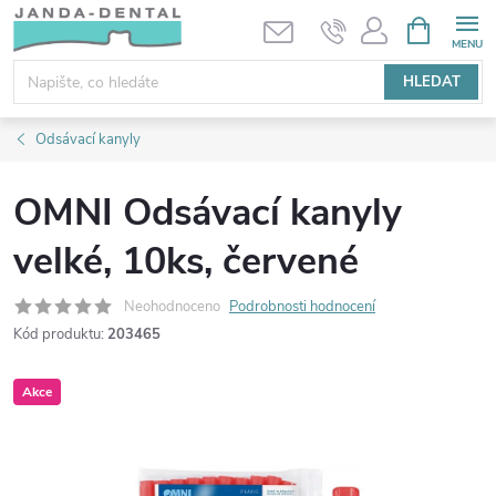
Přejít
NÁKUPNÍ
KOŠÍK
na
obsah
HLEDAT
Odsávací kanyly
OMNI Odsávací kanyly
velké, 10ks, červené
Neohodnoceno
Podrobnosti hodnocení
Kód produktu:
203465
Akce