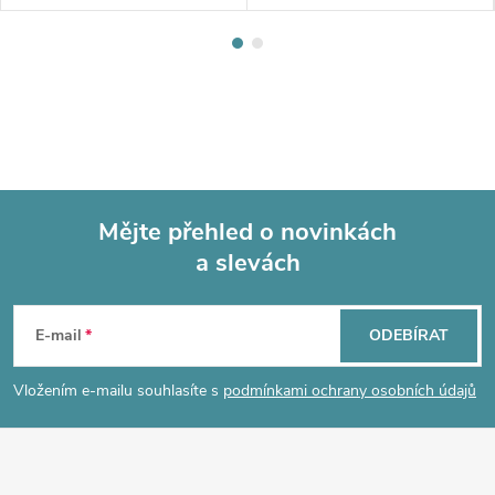
Mějte přehled o novinkách
a slevách
Z
á
E-mail
ODEBÍRAT
p
Vložením e-mailu souhlasíte s
podmínkami ochrany osobních údajů
a