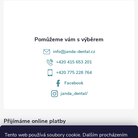
t
í
info
@
janda-dental.cz
+420 415 653 201
+420 775 228 764
Facebook
janda_dental/
Přijímáme online platby
Tento web používá soubory cookie. Dalším procházením