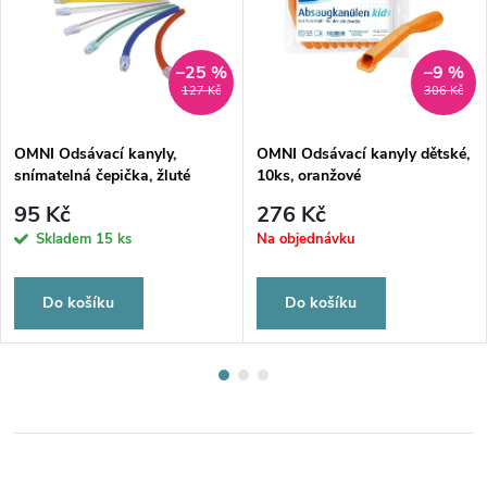
–25 %
–9 %
127 Kč
306 Kč
OMNI Odsávací kanyly,
OMNI Odsávací kanyly dětské,
snímatelná čepička, žluté
10ks, oranžové
95 Kč
276 Kč
Skladem
15 ks
Na objednávku
Do košíku
Do košíku