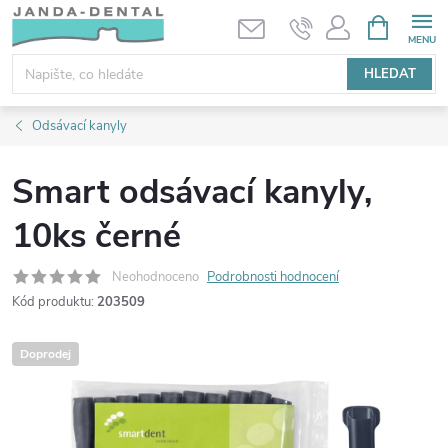
Přejít
NÁKUPNÍ
KOŠÍK
na
obsah
HLEDAT
Odsávací kanyly
Smart odsávací kanyly,
10ks černé
Neohodnoceno
Podrobnosti hodnocení
Kód produktu:
203509
Doprodej