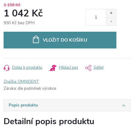
1 158 Kč
1 042 Kč
930 Kč bez DPH
Měrná
cena:
VLOŽIT DO KOŠÍKU
Dotaz k produktu
Hlídací pes
Sdílet
Značka:
OMNIDENT
Záruka
:
dle podmínek výrobce
Popis produktu
Detailní popis produktu