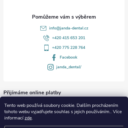
info
@
janda-dental.cz
+420 415 653 201
+420 775 228 764
Facebook
janda_dental/
Přijímáme online platby
Tento web používá soubory cookie. Dalším procházením
tohoto webu vyjadřujete souhlas s jejich používáním.. Více
informací
zde
.
Informace