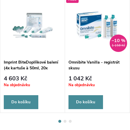
–10 %
1 158 Kč
Imprint BiteDoplňkové balení
Omnibite Vanilla - registrát
(4x kartuše à 50ml, 20x
skusu
míchací kanyla zelená)
4 603 Kč
1 042 Kč
Na objednávku
Na objednávku
Do košíku
Do košíku