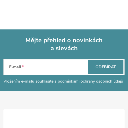
Mějte přehled o novinkách
a slevách
Z
á
E-mail
ODEBÍRAT
p
Vložením e-mailu souhlasíte s
podmínkami ochrany osobních údajů
a
t
í