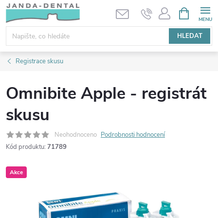
Přejít
NÁKUPNÍ
KOŠÍK
na
obsah
HLEDAT
Registrace skusu
Omnibite Apple - registrát
skusu
Neohodnoceno
Podrobnosti hodnocení
Kód produktu:
71789
Akce