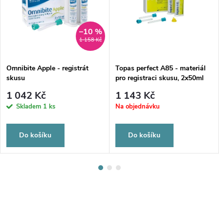
–10 %
1 158 Kč
Omnibite Apple - registrát
Topas perfect A85 - materiál
skusu
pro registraci skusu, 2x50ml
1 042 Kč
1 143 Kč
Skladem
1 ks
Na objednávku
Do košíku
Do košíku