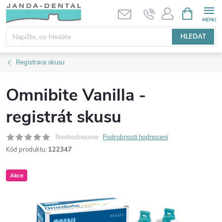
Přejít
NÁKUPNÍ
KOŠÍK
na
obsah
HLEDAT
Registrace skusu
Omnibite Vanilla -
registrát skusu
Neohodnoceno
Podrobnosti hodnocení
Kód produktu:
122347
Akce