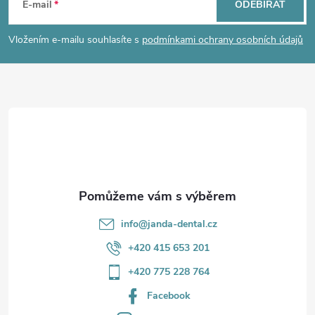
á
E-mail
ODEBÍRAT
p
Vložením e-mailu souhlasíte s
podmínkami ochrany osobních údajů
a
t
í
info
@
janda-dental.cz
+420 415 653 201
+420 775 228 764
Facebook