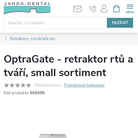
Přejít
NÁKUPNÍ
KOŠÍK
na
obsah
HLEDAT
Retraktory, rozvěrače úst
OptraGate - retraktor rtů a
tváří, small sortiment
Neohodnoceno
Podrobnosti hodnocení
Kód produktu:
669088