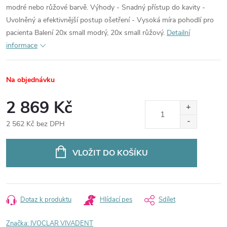
modré nebo růžové barvě. Výhody - Snadný přístup do kavity -
Uvolněný a efektivnější postup ošetření - Vysoká míra pohodlí pro
pacienta Balení 20x small modrý, 20x small růžový.
Detailní
informace
Na objednávku
2 869 Kč
2 562 Kč bez DPH
Měrná
cena:
VLOŽIT DO KOŠÍKU
Dotaz k produktu
Hlídací pes
Sdílet
Značka:
IVOCLAR VIVADENT