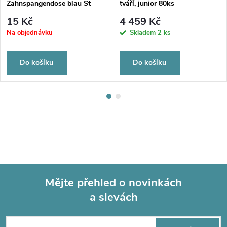
Zahnspangendose blau St
tváří, junior 80ks
15 Kč
4 459 Kč
Na objednávku
Skladem
2 ks
Do košíku
Do košíku
Mějte přehled o novinkách
a slevách
Z