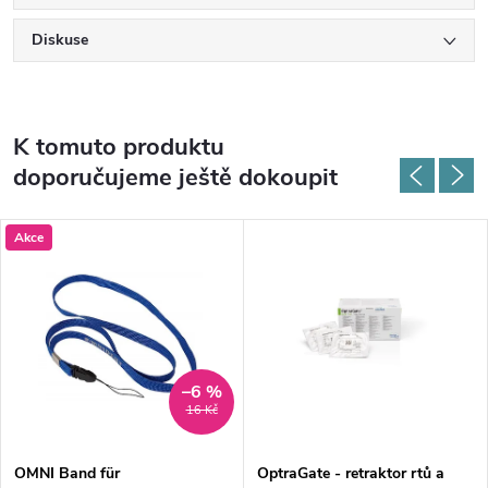
Diskuse
K tomuto produktu
doporučujeme ještě dokoupit
Akce
–6 %
16 Kč
OMNI Band für
OptraGate - retraktor rtů a