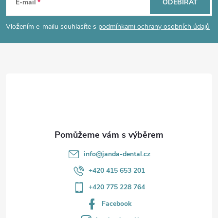
á
E-mail
ODEBÍRAT
p
Vložením e-mailu souhlasíte s
podmínkami ochrany osobních údajů
a
t
í
info
@
janda-dental.cz
+420 415 653 201
+420 775 228 764
Facebook