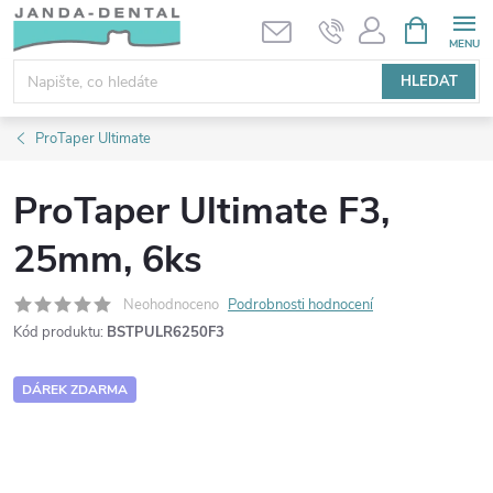
Přejít
NÁKUPNÍ
KOŠÍK
na
obsah
HLEDAT
ProTaper Ultimate
ProTaper Ultimate F3,
25mm, 6ks
Neohodnoceno
Podrobnosti hodnocení
Kód produktu:
BSTPULR6250F3
DÁREK ZDARMA