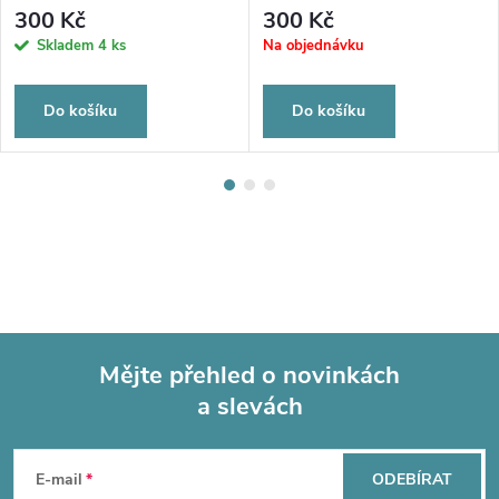
300 Kč
300 Kč
Skladem
4 ks
Na objednávku
Do košíku
Do košíku
Mějte přehled o novinkách
a slevách
Z
á
E-mail
ODEBÍRAT