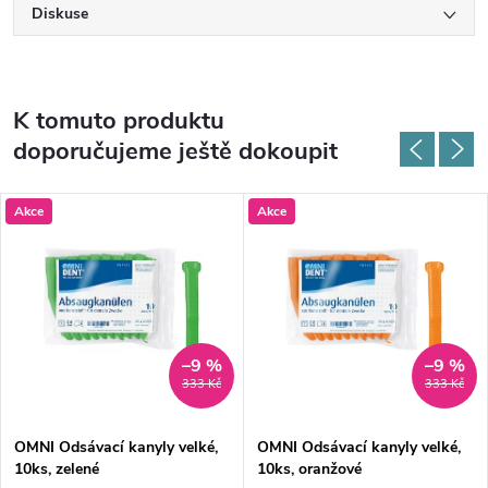
Diskuse
K tomuto produktu
doporučujeme ještě dokoupit
Akce
Akce
–9 %
–9 %
333 Kč
333 Kč
OMNI Odsávací kanyly velké,
OMNI Odsávací kanyly velké,
10ks, zelené
10ks, oranžové