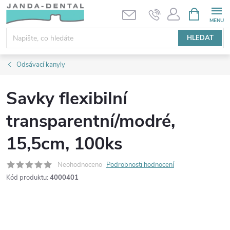
Přejít
NÁKUPNÍ
KOŠÍK
na
obsah
HLEDAT
Odsávací kanyly
Savky flexibilní
transparentní/modré,
15,5cm, 100ks
Neohodnoceno
Podrobnosti hodnocení
Kód produktu:
4000401