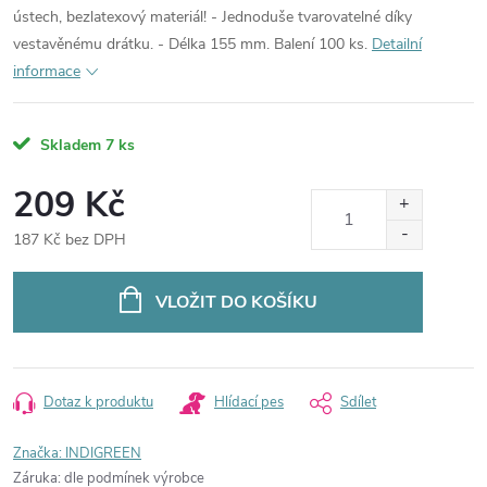
ústech, bezlatexový materiál! - Jednoduše tvarovatelné díky
vestavěnému drátku. - Délka 155 mm. Balení 100 ks.
Detailní
informace
Skladem
7 ks
209 Kč
187 Kč bez DPH
Měrná
cena:
VLOŽIT DO KOŠÍKU
Dotaz k produktu
Hlídací pes
Sdílet
Značka:
INDIGREEN
Záruka
:
dle podmínek výrobce