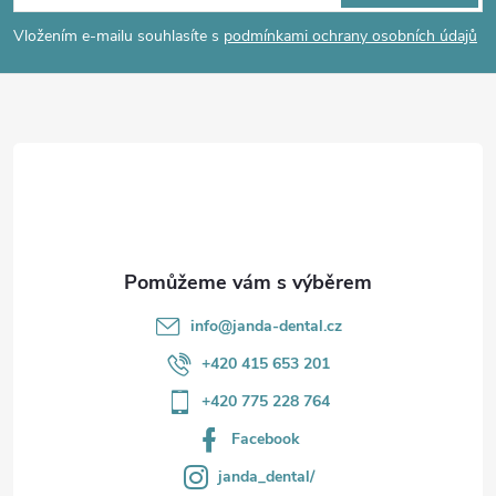
p
Vložením e-mailu souhlasíte s
podmínkami ochrany osobních údajů
a
t
í
info
@
janda-dental.cz
+420 415 653 201
+420 775 228 764
Facebook
janda_dental/