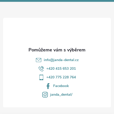
a
t
í
info
@
janda-dental.cz
+420 415 653 201
+420 775 228 764
Facebook
janda_dental/