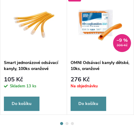
–9 %
306 Kč
Smart jednorázové odsávací
OMNI Odsávací kanyly dětské,
kanyly, 100ks oranžové
10ks, oranžové
105 Kč
276 Kč
Skladem
13 ks
Na objednávku
Do košíku
Do košíku