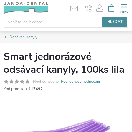
Přejít
NÁKUPNÍ
KOŠÍK
na
obsah
HLEDAT
Odsávací kanyly
Smart jednorázové
odsávací kanyly, 100ks lila
Neohodnoceno
Podrobnosti hodnocení
Kód produktu:
117492