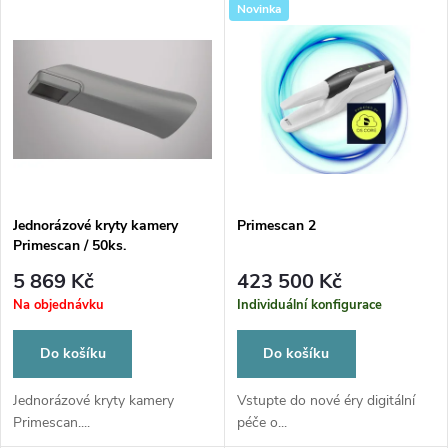
V
Novinka
Nejdražší
z
ý
Nejprodávanější
e
p
Abecedně
n
i
í
s
p
Jednorázové kryty kamery
Primescan 2
Primescan / 50ks.
p
r
5 869 Kč
423 500 Kč
r
Na objednávku
Individuální konfigurace
o
o
Do košíku
Do košíku
d
d
Jednorázové kryty kamery
Vstupte do nové éry digitální
Primescan....
péče o...
u