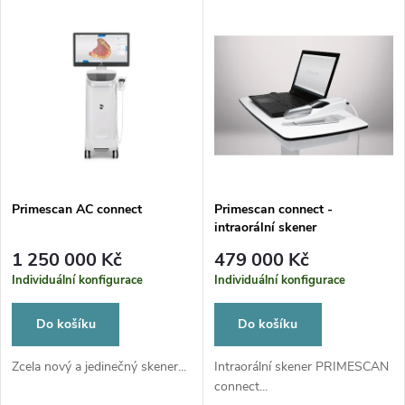
u
k
k
t
t
ů
ů
Primescan AC connect
Primescan connect -
intraorální skener
1 250 000 Kč
479 000 Kč
Individuální konfigurace
Individuální konfigurace
Do košíku
Do košíku
Zcela nový a jedinečný skener...
Intraorální skener PRIMESCAN
connect...