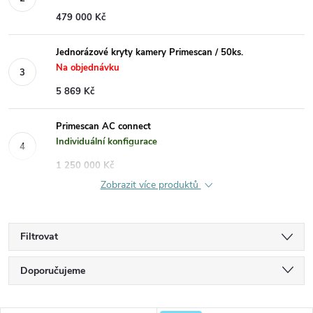
479 000 Kč
Jednorázové kryty kamery Primescan / 50ks.
Na objednávku
5 869 Kč
Primescan AC connect
Individuální konfigurace
1 250 000 Kč
Zobrazit více produktů
Filtrovat
Ř
Doporučujeme
a
Nejlevnější