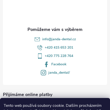
v
í
k
y
v
info
@
janda-dental.cz
ý
+420 415 653 201
p
+420 775 228 764
i
Facebook
s
janda_dental/
u
Přijímáme online platby
Tento web používá soubory cookie. Dalším procházením