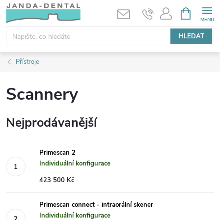
Přejít
NÁKUPNÍ
KOŠÍK
na
obsah
HLEDAT
Přístroje
Scannery
Nejprodávanější
Primescan 2
Individuální konfigurace
423 500 Kč
Primescan connect - intraorální skener
Individuální konfigurace