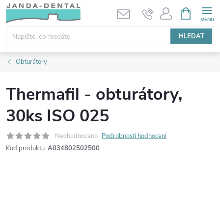
Přejít
NÁKUPNÍ
KOŠÍK
na
obsah
HLEDAT
Obturátory
Thermafil - obturátory,
30ks ISO 025
Neohodnoceno
Podrobnosti hodnocení
Kód produktu:
A034802502500