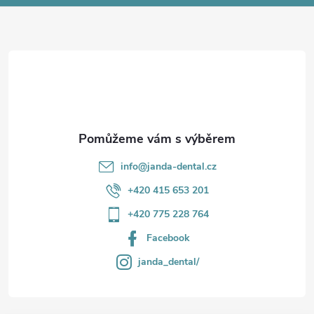
a
t
í
info
@
janda-dental.cz
+420 415 653 201
+420 775 228 764
Facebook
janda_dental/