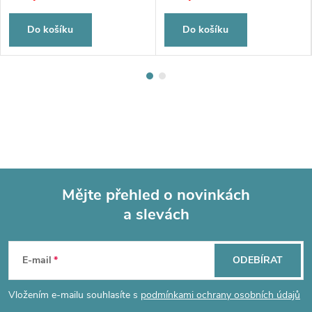
Do košíku
Do košíku
Mějte přehled o novinkách
a slevách
Z
á
E-mail
ODEBÍRAT
p
Vložením e-mailu souhlasíte s
podmínkami ochrany osobních údajů