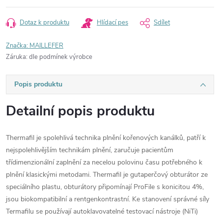
Dotaz k produktu
Hlídací pes
Sdílet
Značka:
MAILLEFER
Záruka
:
dle podmínek výrobce
Popis produktu
Detailní popis produktu
Thermafil je spolehlivá technika plnění kořenových kanálků, patří k
nejspolehlivějším technikám plnění, zaručuje pacientům
třídimenzionální zaplnění za necelou polovinu času potřebného k
plnění klasickými metodami. Thermafil je gutaperčový obturátor ze
speciálního plastu, obturátory připomínají ProFile s konicitou 4%,
jsou biokompatibilní a rentgenkontrastní. Ke stanovení správné síly
Termafilu se používají autoklavovatelné testovací nástroje (NiTi)