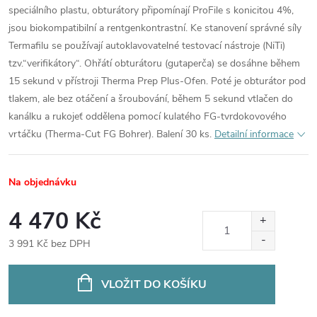
speciálního plastu, obturátory připomínají ProFile s konicitou 4%,
jsou biokompatibilní a rentgenkontrastní. Ke stanovení správné síly
Termafilu se používají autoklavovatelné testovací nástroje (NiTi)
tzv.“verifikátory“. Ohřátí obturátoru (gutaperča) se dosáhne během
15 sekund v přístroji Therma Prep Plus-Ofen. Poté je obturátor pod
tlakem, ale bez otáčení a šroubování, během 5 sekund vtlačen do
kanálku a rukojeť oddělena pomocí kulatého FG-tvrdokovového
vrtáčku (Therma-Cut FG Bohrer). Balení 30 ks.
Detailní informace
Na objednávku
4 470 Kč
3 991 Kč bez DPH
Měrná
cena:
VLOŽIT DO KOŠÍKU