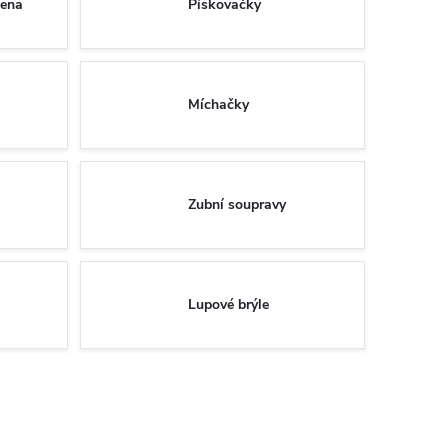
iena
Pískovačky
Míchačky
Zubní soupravy
Lupové brýle