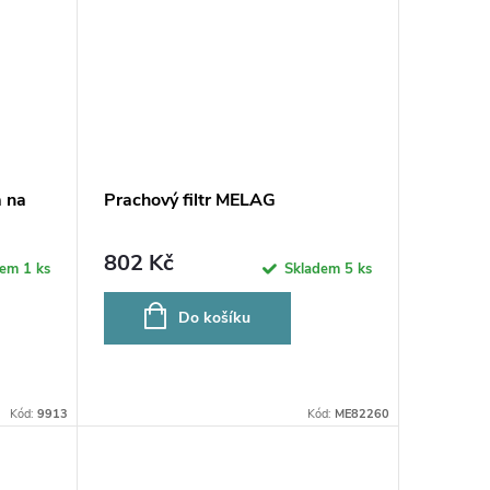
a na
Prachový filtr MELAG
802 Kč
dem
1 ks
Skladem
5 ks
Do košíku
Kód:
9913
Kód:
ME82260