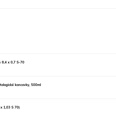
 8,4 x 0,7 S-70
atologické koncovky, 500ml
 x 1,03 S 70)