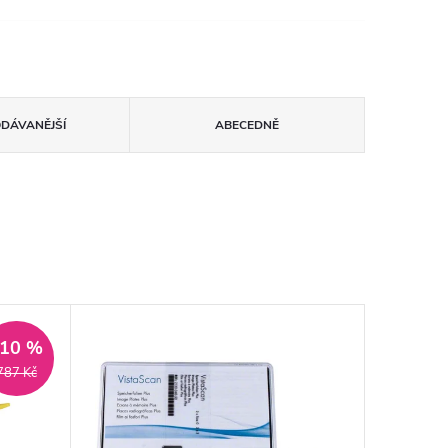
ODÁVANĚJŠÍ
ABECEDNĚ
–10 %
787 Kč