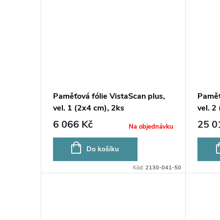
ů
Paměťová fólie VistaScan plus,
Paměťo
vel. 1 (2x4 cm), 2ks
vel. 2
6 066 Kč
25 0
Na objednávku
Do košíku
Kód:
2130-041-50