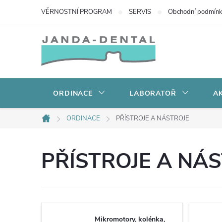
Přejít
VĚRNOSTNÍ PROGRAM
SERVIS
Obchodní podmín
na
obsah
ORDINACE
LABORATOŘ
AK
ORDINACE
PŘÍSTROJE A NÁSTROJE
Domů
PŘÍSTROJE A NÁ
Mikromotory, kolénka,