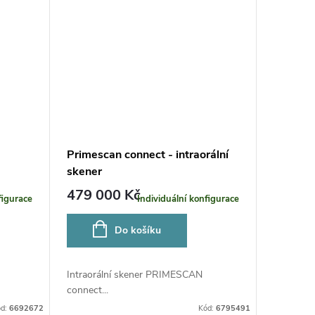
Primescan connect - intraorální
skener
479 000 Kč
figurace
Individuální konfigurace
Do košíku
Intraorální skener PRIMESCAN
connect...
ód:
6692672
Kód:
6795491