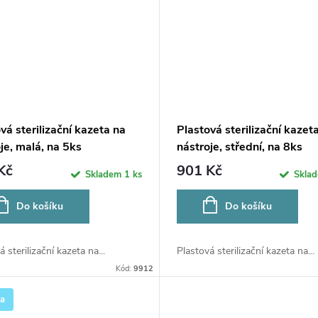
vá sterilizační kazeta na
Plastová sterilizační kazet
je, malá, na 5ks
nástroje, střední, na 8ks
Kč
901 Kč
Skladem
1 ks
Skla
Do košíku
Do košíku
 sterilizační kazeta na...
Plastová sterilizační kazeta na...
Kód:
9912
ka