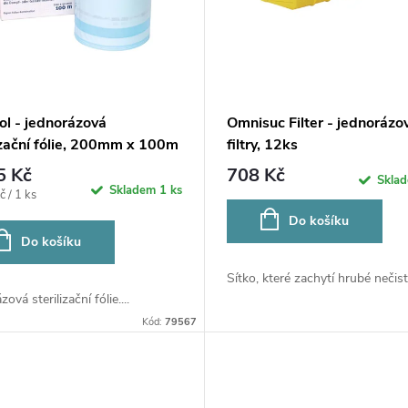
ol - jednorázová
Omnisuc Filter - jednorázo
izační fólie, 200mm x 100m
filtry, 12ks
5 Kč
708 Kč
Skla
Skladem
1 ks
č / 1 ks
Do košíku
Do košíku
Sítko, které zachytí hrubé nečisto
ová sterilizační fólie....
Kód:
79567