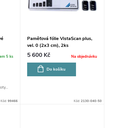
vé
Paměťová fólie VistaScan plus,
vel. 0 (2x3 cm), 2ks
5 600 Kč
dem
5 ks
Na objednávku
Do košíku
ty...
Kód:
99466
Kód:
2130-040-50