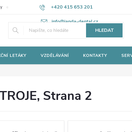
+420 415 653 201
ky
Potřebujete poradit?
Ochrana osobních údajů
info@janda-dental.cz
HLEDAT
ČNÍ LETÁKY
VZDĚLÁVÁNÍ
KONTAKTY
SER
STROJE
, Strana 2