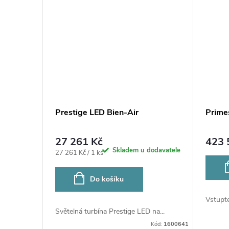
Prestige LED Bien-Air
Prime
27 261 Kč
423 
Skladem u dodavatele
Měrná
27 261 Kč / 1 ks
cena:
Do košíku
Vstupte
Světelná turbína Prestige LED na...
Kód:
1600641