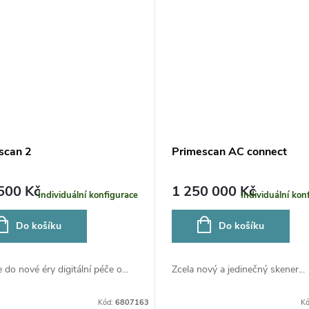
scan 2
Primescan AC connect
500 Kč
1 250 000 Kč
Individuální konfigurace
Individuální kon
Do košíku
Do košíku
 do nové éry digitální péče o...
Zcela nový a jedinečný skener...
Kód:
6807163
K