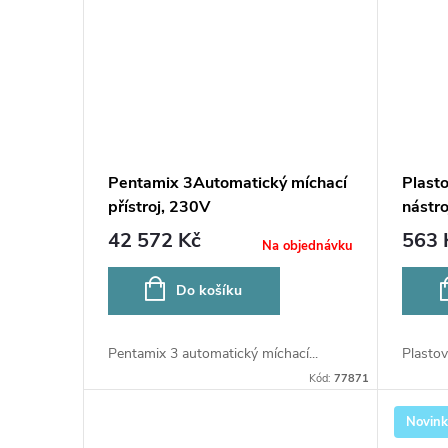
Pentamix 3Automatický míchací
Plasto
přístroj, 230V
nástro
42 572 Kč
563 
Na objednávku
Do košíku
Pentamix 3 automatický míchací...
Plastová
Kód:
77871
Novin