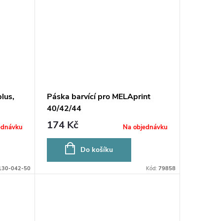
lus,
Páska barvící pro MELAprint
40/42/44
174 Kč
ednávku
Na objednávku
Do košíku
130-042-50
Kód:
79858