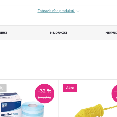
Zobrazit více produktů
ĚJŠÍ
NEJDRAŽŠÍ
NEJPR
ej
Akce
–32 %
1 750 Kč