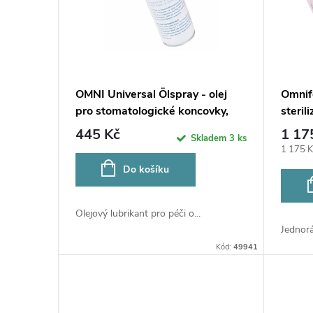
r
i
o
s
d
p
OMNI Universal Ölspray - olej
Omnif
u
pro stomatologické koncovky,
steril
r
500ml
445 Kč
1 17
Skladem
3 ks
k
o
Měrná
1 175 K
cena:
Do košíku
t
d
ů
Olejový lubrikant pro péči o...
u
Jednoráz
Kód:
49941
k
t