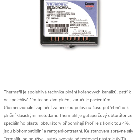
Thermafil je spolehlivá technika plnění kořenových kanálků, patří k
nejspolehlivějším technikám plnění, zaručuje pacientům
třídimenzionální zaplnění za necelou polovinu času potřebného k
plnění klasickými metodami. Thermafil je gutaperčový obturátor ze
speciálního plastu, obturátory připomínají ProFile s konicitou 4%,
jsou biokompatibilní a rentgenkontrastní. Ke stanovení správné síly
Termafilu se používají autoklavovatelné testovací nástroje (NiTi)