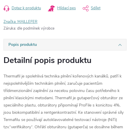
Dotaz k produktu
Hlídací pes
Sdílet
Značka:
MAILLEFER
Záruka
:
dle podmínek výrobce
Popis produktu
Detailní popis produktu
Thermafil je spolehlivá technika plnění kořenových kanálků, patří k
nejspolehlivějším technikám plnění, zaručuje pacientům
třídimenzionální zaplnění za necelou polovinu času potřebného k
plnění klasickými metodami. Thermafil je gutaperčový obturátor ze
speciálního plastu, obturátory připomínají ProFile s konicitou 4%,
jsou biokompatibilní a rentgenkontrastní. Ke stanovení správné síly
Termafilu se používají autoklavovatelné testovací nástroje (NiTi)
tzv.“verifikátory“. Ohřátí obturátoru (gutaperča) se dosáhne během