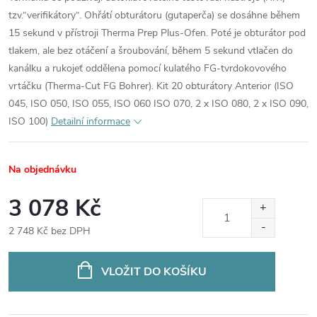
tzv.“verifikátory“. Ohřátí obturátoru (gutaperča) se dosáhne během
15 sekund v přístroji Therma Prep Plus-Ofen. Poté je obturátor pod
tlakem, ale bez otáčení a šroubování, během 5 sekund vtlačen do
kanálku a rukojeť oddělena pomocí kulatého FG-tvrdokovového
vrtáčku (Therma-Cut FG Bohrer). Kit 20 obturátory Anterior (ISO
045, ISO 050, ISO 055, ISO 060 ISO 070, 2 x ISO 080, 2 x ISO 090,
ISO 100)
Detailní informace
Na objednávku
3 078 Kč
2 748 Kč bez DPH
Měrná
cena:
VLOŽIT DO KOŠÍKU