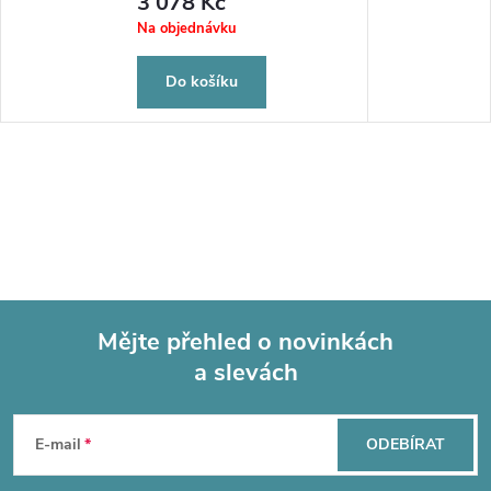
3 078 Kč
Na objednávku
Do košíku
Mějte přehled o novinkách
a slevách
Z
á
E-mail
ODEBÍRAT