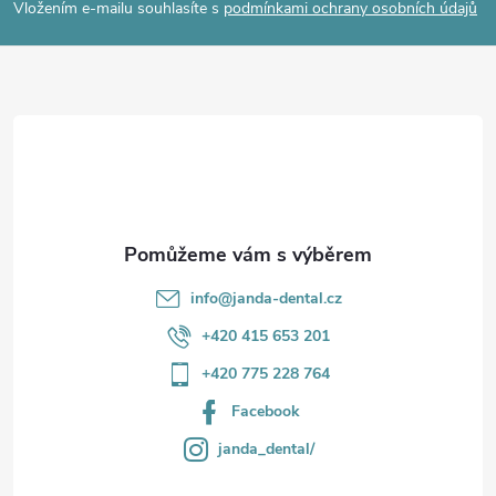
p
Vložením e-mailu souhlasíte s
podmínkami ochrany osobních údajů
a
t
í
info
@
janda-dental.cz
+420 415 653 201
+420 775 228 764
Facebook
janda_dental/