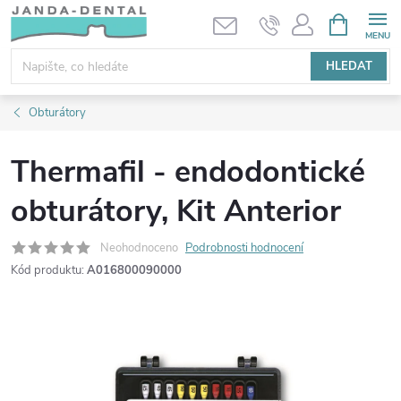
Přejít
NÁKUPNÍ
KOŠÍK
na
obsah
HLEDAT
Obturátory
Thermafil - endodontické
obturátory, Kit Anterior
Neohodnoceno
Podrobnosti hodnocení
Kód produktu:
A016800090000