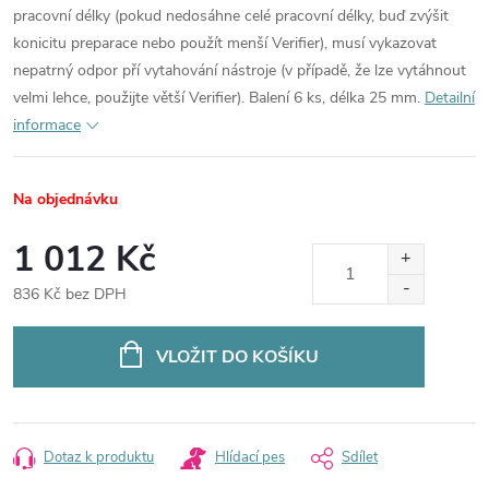
pracovní délky (pokud nedosáhne celé pracovní délky, buď zvýšit
konicitu preparace nebo použít menší Verifier), musí vykazovat
nepatrný odpor pří vytahování nástroje (v případě, že lze vytáhnout
velmi lehce, použijte větší Verifier). Balení 6 ks, délka 25 mm.
Detailní
informace
Na objednávku
1 012 Kč
836 Kč bez DPH
Měrná
cena:
VLOŽIT DO KOŠÍKU
Dotaz k produktu
Hlídací pes
Sdílet