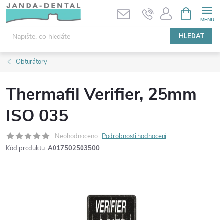
Přejít
NÁKUPNÍ
KOŠÍK
na
obsah
HLEDAT
Obturátory
Thermafil Verifier, 25mm
ISO 035
Neohodnoceno
Podrobnosti hodnocení
Kód produktu:
A017502503500