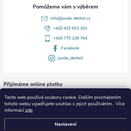
info
@
janda-dental.cz
+420 415 653 201
+420 775 228 764
Facebook
janda_dental/
Přijímáme online platby
Tento web používá soubory cookie. Dalším procházením
tohoto webu vyjadřujete souhlas s jejich používáním.. Více
informací
zde
.
Informace
Nastavení