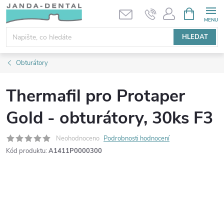
Přejít
NÁKUPNÍ
KOŠÍK
na
obsah
HLEDAT
Obturátory
Thermafil pro Protaper
Gold - obturátory, 30ks F3
Neohodnoceno
Podrobnosti hodnocení
Kód produktu:
A1411P0000300