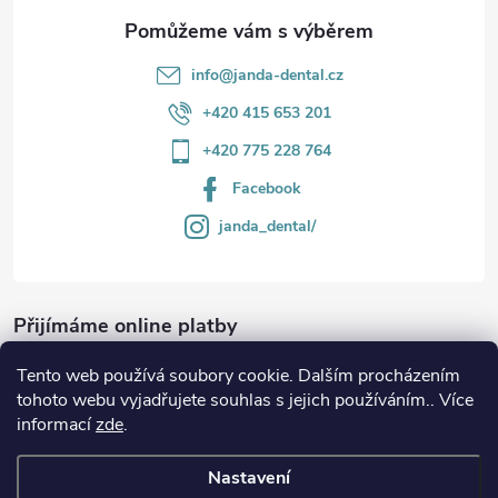
info
@
janda-dental.cz
+420 415 653 201
+420 775 228 764
Facebook
janda_dental/
Přijímáme online platby
Tento web používá soubory cookie. Dalším procházením
tohoto webu vyjadřujete souhlas s jejich používáním.. Více
informací
zde
.
Informace
Nastavení