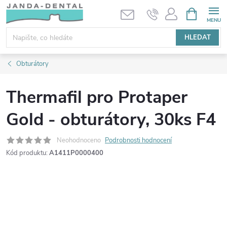
Přejít
NÁKUPNÍ
KOŠÍK
na
obsah
HLEDAT
Obturátory
Thermafil pro Protaper
Gold - obturátory, 30ks F4
Neohodnoceno
Podrobnosti hodnocení
Kód produktu:
A1411P0000400