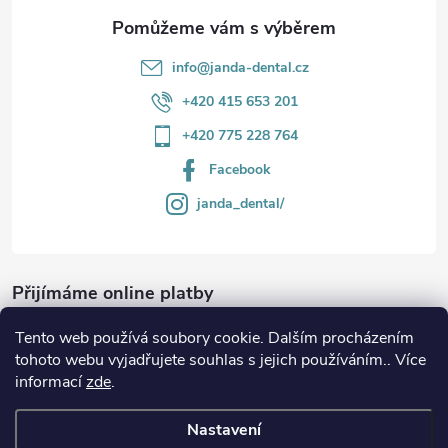
info
@
janda-dental.cz
+420 415 653 201
+420 775 228 764
Facebook
janda_dental/
Přijímáme online platby
Tento web používá soubory cookie. Dalším procházením
tohoto webu vyjadřujete souhlas s jejich používáním.. Více
informací
zde
.
Informace
Nastavení