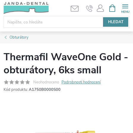
Přejít
NÁKUPNÍ
KOŠÍK
na
obsah
HLEDAT
Obturátory
Thermafil WaveOne Gold -
obturátory, 6ks small
Neohodnoceno
Podrobnosti hodnocení
Kód produktu:
A1750B0000S00