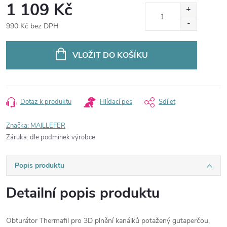
1 109 Kč
990 Kč bez DPH
Měrná
cena:
VLOŽIT DO KOŠÍKU
Dotaz k produktu
Hlídací pes
Sdílet
Značka:
MAILLEFER
Záruka
:
dle podmínek výrobce
Popis produktu
Detailní popis produktu
Obturátor Thermafil pro 3D plnění kanálků potažený gutaperčou,