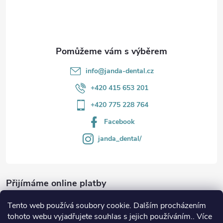
í
info
@
janda-dental.cz
+420 415 653 201
+420 775 228 764
Facebook
janda_dental/
Přijímáme online platby
Tento web používá soubory cookie. Dalším procházením
tohoto webu vyjadřujete souhlas s jejich používáním.. Více