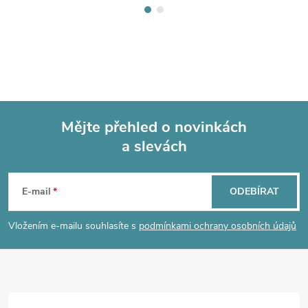
Mějte přehled o novinkách
a slevách
Z
á
E-mail
ODEBÍRAT
p
Vložením e-mailu souhlasíte s
podmínkami ochrany osobních údajů
a
t