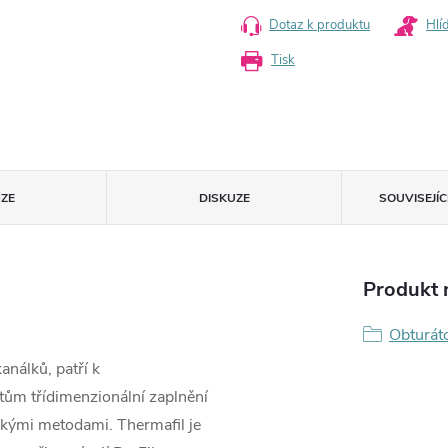
Dotaz k produktu
Hlí
Tisk
ZE
DISKUZE
SOUVISEJÍ
Produkt n
Obturát
análků, patří k
ntům třídimenzionální zaplnění
ckými metodami. Thermafil je