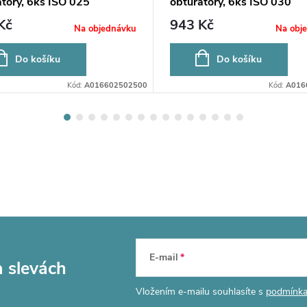
átory, 6ks ISO 025
obturátory, 6ks ISO 030
Kč
943 Kč
Na objednávku
Na obj
Do košíku
Do košíku
Kód:
A016602502500
Kód:
A016
E-mail
a slevách
Vložením e-mailu souhlasíte s
podmínka