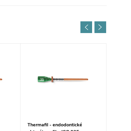
Thermafil - endodontické
Thermaf