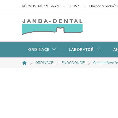
Přejít
VĚRNOSTNÍ PROGRAM
SERVIS
Obchodní podmín
na
obsah
ORDINACE
LABORATOŘ
AK
ORDINACE
ENDODONCIE
Guttaperčové č
Domů