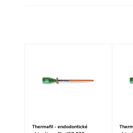
é
Thermafil - endodontické
Therm