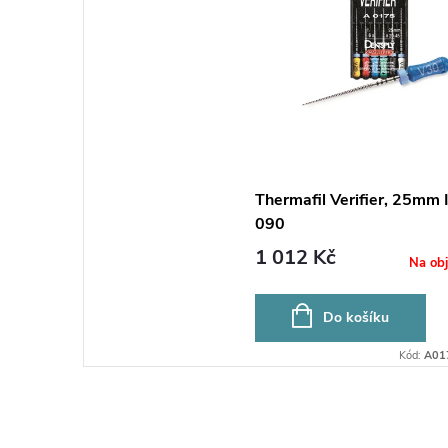
Thermafil Verifier, 25mm 
090
1 012 Kč
Na ob
Do košíku
Kód:
A01