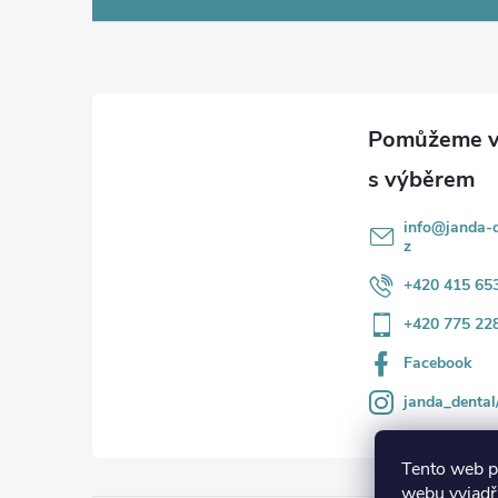
á
p
a
t
í
info
@
janda-d
z
+420 415 65
+420 775 22
Facebook
janda_dental
Tento web p
webu vyjadřu