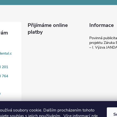
Přijímáme online
Informace
platby
Povinná publicit
projektu Záruka E
– I. Výzva JAN
ental.c
3 201
8 764
/
oužívá soubory cookie. Dalším procházením tohoto
S
jete souhlas s jejich používáním.. Více informací
zde
.