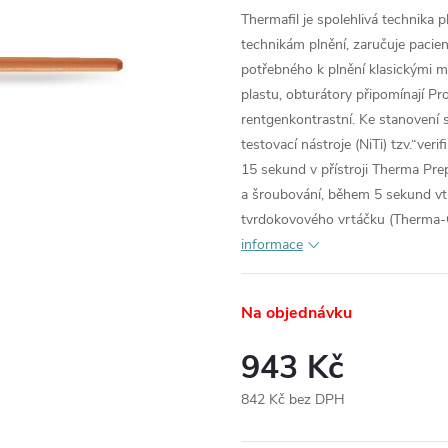
Thermafil je spolehlivá technika p
technikám plnění, zaručuje pacie
potřebného k plnění klasickými m
plastu, obturátory připomínají Pr
rentgenkontrastní. Ke stanovení s
testovací nástroje (NiTi) tzv.“ve
15 sekund v přístroji Therma Prep
a šroubování, během 5 sekund vt
tvrdokovového vrtáčku (Therma-Cu
informace
Na objednávku
943 Kč
842 Kč bez DPH
Měrná
cena: