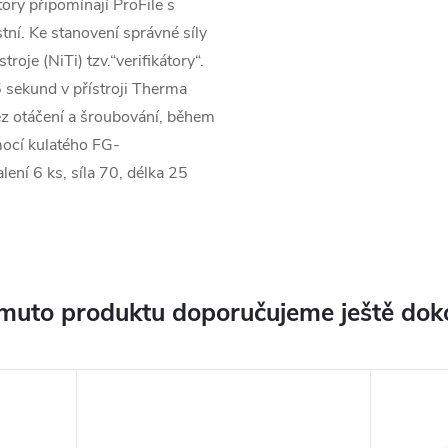
ory připomínají ProFile s
tní. Ke stanovení správné síly
roje (NiTi) tzv.“verifikátory“.
 sekund v přístroji Therma
bez otáčení a šroubování, během
mocí kulatého FG-
ní 6 ks, síla 70, délka 25
muto produktu doporučujeme ještě dok