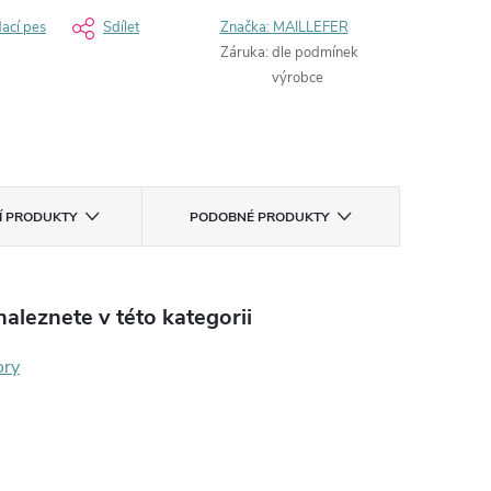
dací pes
Sdílet
Značka:
MAILLEFER
Záruka
:
dle podmínek
výrobce
CÍ PRODUKTY
PODOBNÉ PRODUKTY
aleznete v této kategorii
ory