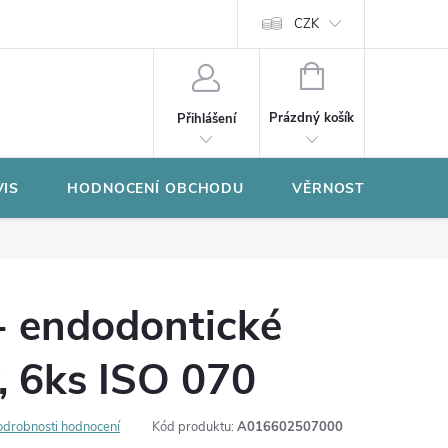
CZK
NÁKUPNÍ
KOŠÍK
Prázdný košík
Přihlášení
VIS
HODNOCENÍ OBCHODU
VĚRNOSTNÍ PROGR
- endodontické
, 6ks ISO 070
odrobnosti hodnocení
Kód produktu:
A016602507000