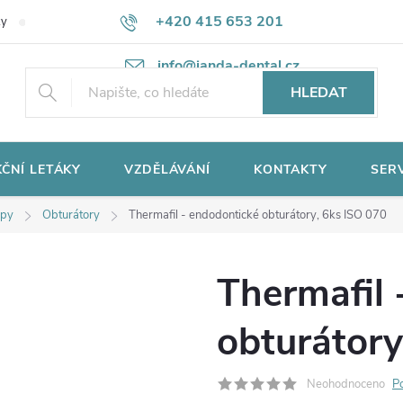
+420 415 653 201
ky
Potřebujete poradit?
Ochrana osobních údajů
info@janda-dental.cz
HLEDAT
ČNÍ LETÁKY
VZDĚLÁVÁNÍ
KONTAKTY
SER
epy
Obturátory
Thermafil - endodontické obturátory, 6ks ISO 070
Thermafil 
obturátory
Neohodnoceno
P