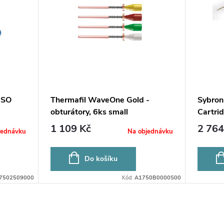
ISO
Thermafil WaveOne Gold -
Sybron
obturátory, 6ks small
Cartri
zásobní
1 109 Kč
2 764
jednávku
Na objednávku
Do košíku
7502509000
Kód:
A1750B0000S00