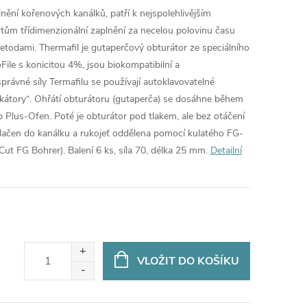
lnění kořenových kanálků, patří k nejspolehlivějším
ntům třídimenzionální zaplnění za necelou polovinu času
etodami. Thermafil je gutaperčový obturátor ze speciálního
oFile s konicitou 4%, jsou biokompatibilní a
právné síly Termafilu se používají autoklavovatelné
rifikátory“. Ohřátí obturátoru (gutaperča) se dosáhne během
 Plus-Ofen. Poté je obturátor pod tlakem, ale bez otáčení
lačen do kanálku a rukojeť oddělena pomocí kulatého FG-
t FG Bohrer). Balení 6 ks, síla 70, délka 25 mm.
Detailní
VLOŽIT DO KOŠÍKU