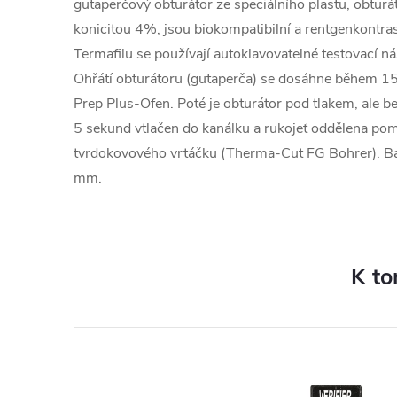
gutaperčový obturátor ze speciálního plastu, obturát
konicitou 4%, jsou biokompatibilní a rentgenkontras
Termafilu se používají autoklavovatelné testovací nást
Ohřátí obturátoru (gutaperča) se dosáhne během 15
Prep Plus-Ofen. Poté je obturátor pod tlakem, ale 
5 sekund vtlačen do kanálku a rukojeť oddělena po
tvrdokovového vrtáčku (Therma-Cut FG Bohrer). Bale
mm.
K to