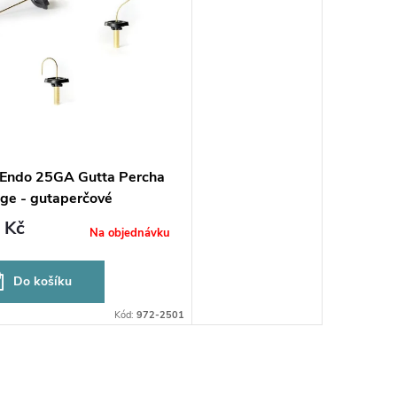
Endo 25GA Gutta Percha
dge - gutaperčové
ky, light body
 Kč
Na objednávku
Do košíku
Kód:
972-2501