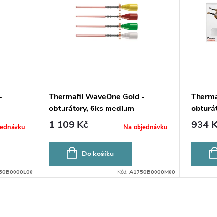
-
Thermafil WaveOne Gold -
Thermaf
obturátory, 6ks medium
obturá
1 109 Kč
934 K
jednávku
Na objednávku
Do košíku
50B0000L00
Kód:
A1750B0000M00