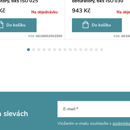
átory, 6ks ISO 025
obturátory, 6ks ISO 030
Kč
943 Kč
Na objednávku
Na obj
Do košíku
Do košíku
Kód:
A016602502500
Kód:
A016
E-mail
a slevách
Vložením e-mailu souhlasíte s
podmínka