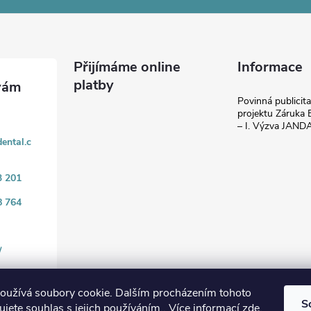
Přijímáme online
Informace
platby
Povinná publicit
projektu Záruka E
– I. Výzva JAN
ental.c
3 201
8 764
/
oužívá soubory cookie. Dalším procházením tohoto
S
jete souhlas s jejich používáním.. Více informací
zde
.