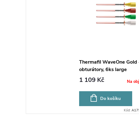
Thermafil WaveOne Gold 
obturátory, 6ks large
1 109 Kč
Na ob
Do košíku
Kód:
A17