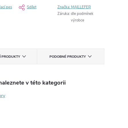
dací pes
Sdílet
Značka:
MAILLEFER
Záruka
:
dle podmínek
výrobce
CÍ PRODUKTY
PODOBNÉ PRODUKTY
aleznete v této kategorii
ory