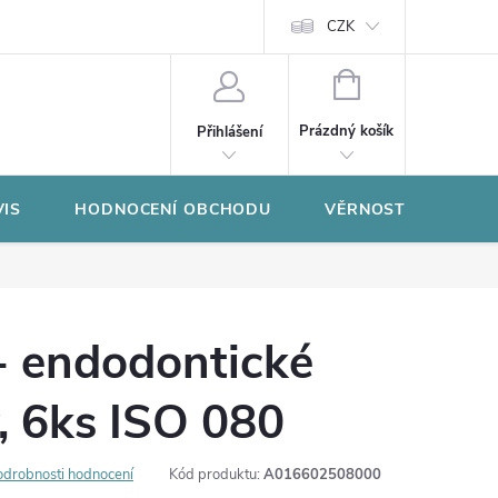
CZK
NÁKUPNÍ
KOŠÍK
Prázdný košík
Přihlášení
VIS
HODNOCENÍ OBCHODU
VĚRNOSTNÍ PROGR
- endodontické
, 6ks ISO 080
odrobnosti hodnocení
Kód produktu:
A016602508000