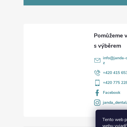
á
p
a
t
í
info
@
janda-d
z
+420 415 65
+420 775 22
Facebook
janda_dental
Tento web p
webu vyjadřu