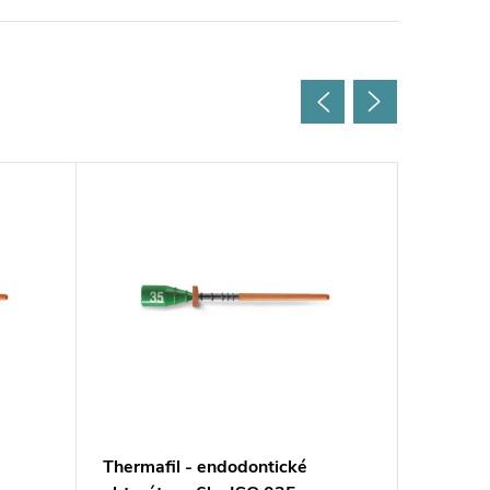
Thermafil - endodontické
Thermaf