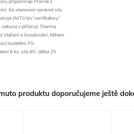
ory připomínají ProFile s
tní. Ke stanovení správné síly
roje (NiTi) tzv.“verifikátory“.
 sekund v přístroji Therma
bez otáčení a šroubování, během
mocí kulatého FG-
ní 6 ks, síla 80, délka 25
muto produktu doporučujeme ještě dok