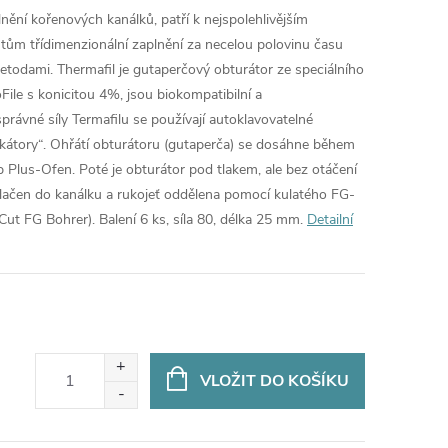
lnění kořenových kanálků, patří k nejspolehlivějším
ntům třídimenzionální zaplnění za necelou polovinu času
etodami. Thermafil je gutaperčový obturátor ze speciálního
oFile s konicitou 4%, jsou biokompatibilní a
právné síly Termafilu se používají autoklavovatelné
rifikátory“. Ohřátí obturátoru (gutaperča) se dosáhne během
 Plus-Ofen. Poté je obturátor pod tlakem, ale bez otáčení
lačen do kanálku a rukojeť oddělena pomocí kulatého FG-
t FG Bohrer). Balení 6 ks, síla 80, délka 25 mm.
Detailní
VLOŽIT DO KOŠÍKU