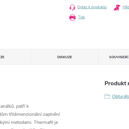
Dotaz k produktu
Hlí
Tisk
ZE
DISKUZE
SOUVISEJÍ
Produkt n
Obturát
análků, patří k
ntům třídimenzionální zaplnění
ckými metodami. Thermafil je