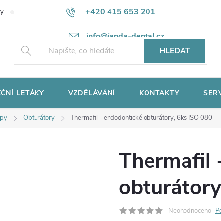
+420 415 653 201
ky
Potřebujete poradit?
Ochrana osobních údajů
info@janda-dental.cz
HLEDAT
ČNÍ LETÁKY
VZDĚLÁVÁNÍ
KONTAKTY
SER
epy
Obturátory
Thermafil - endodontické obturátory, 6ks ISO 080
Thermafil 
obturátory
Neohodnoceno
P