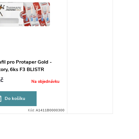
il pro Protaper Gold -
tory, 6ks F3 BLISTR
č
Na objednávku
Do košíku
Kód:
A1411B0000300