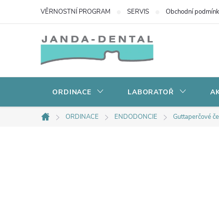
Přejít
VĚRNOSTNÍ PROGRAM
SERVIS
Obchodní podmín
na
obsah
ORDINACE
LABORATOŘ
AK
ORDINACE
ENDODONCIE
Guttaperčové č
Domů