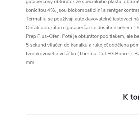
gutaperčový obturátor ze speciálního plastu, obturát
konicitou 4%, jsou biokompatibilní a rentgenkontras
Termafilu se používají autoklavovatelné testovací nást
Ohřátí obturátoru (gutaperča) se dosáhne během 15
Prep Plus-Ofen. Poté je obturátor pod tlakem, ale 
5 sekund vtlačen do kanálku a rukojeť oddělena po
tvrdokovového vrtáčku (Therma-Cut FG Bohrer). Bale
mm.
K to