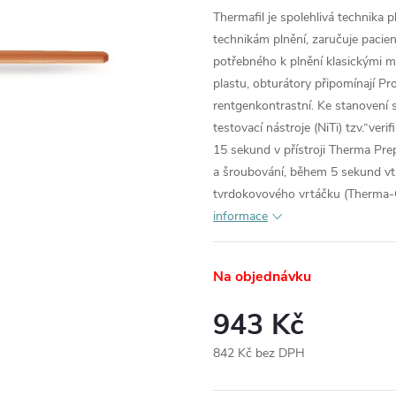
Thermafil je spolehlivá technika p
technikám plnění, zaručuje pacie
potřebného k plnění klasickými m
plastu, obturátory připomínají Pr
rentgenkontrastní. Ke stanovení s
testovací nástroje (NiTi) tzv.“ve
15 sekund v přístroji Therma Prep
a šroubování, během 5 sekund vt
tvrdokovového vrtáčku (Therma-Cu
informace
Na objednávku
943 Kč
842 Kč bez DPH
Měrná
cena: