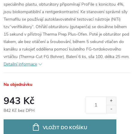
speciálního plastu, obturátory připomínají ProFile s konicitou 4%,
jsou biokompatibilní a rentgenkontrastní. Ke stanovení správné síly
Termafilu se používají autoklavovatelné testovací nástroje (NiTi)
tzv.“verifikátory“. Ohřátí obturátoru (gutaperča) se dosáhne během
15 sekund v přístroji Therma Prep Plus-Ofen. Poté je obturátor pod
tlakem, ale bez otáčení a šroubování, během 5 sekund vtlačen do
kanálku a rukojeť oddělena pomocí kulatého FG-tvrdokovového
vrtáčku (Therma-Cut FG Bohrer). Balení 6 ks, síla 100, délka 25 mm.
Detailní informace
Na objednávku
943 Kč
842 Kč bez DPH
Měrná
cena:
VLOŽIT DO KOŠÍKU