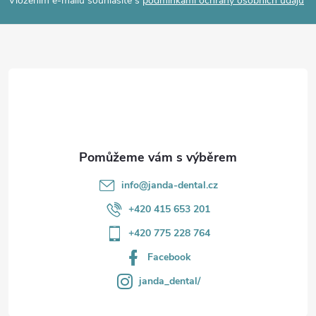
p
Vložením e-mailu souhlasíte s
podmínkami ochrany osobních údajů
a
t
í
info
@
janda-dental.cz
+420 415 653 201
+420 775 228 764
Facebook
janda_dental/