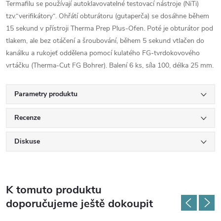
Termafilu se používají autoklavovatelné testovací nástroje (NiTi)
tzv.“verifikátory“. Ohřátí obturátoru (gutaperča) se dosáhne během
15 sekund v přístroji Therma Prep Plus-Ofen. Poté je obturátor pod
tlakem, ale bez otáčení a šroubování, během 5 sekund vtlačen do
kanálku a rukojeť oddělena pomocí kulatého FG-tvrdokovového
vrtáčku (Therma-Cut FG Bohrer). Balení 6 ks, síla 100, délka 25 mm.
Parametry produktu
Recenze
Diskuse
K tomuto produktu
doporučujeme ještě dokoupit