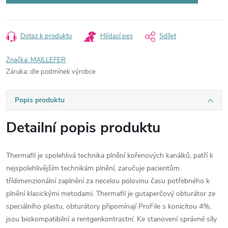
Dotaz k produktu
Hlídací pes
Sdílet
Značka:
MAILLEFER
Záruka
:
dle podmínek výrobce
Popis produktu
Detailní popis produktu
Thermafil je spolehlivá technika plnění kořenových kanálků, patří k
nejspolehlivějším technikám plnění, zaručuje pacientům
třídimenzionální zaplnění za necelou polovinu času potřebného k
plnění klasickými metodami. Thermafil je gutaperčový obturátor ze
speciálního plastu, obturátory připomínají ProFile s konicitou 4%,
jsou biokompatibilní a rentgenkontrastní. Ke stanovení správné síly