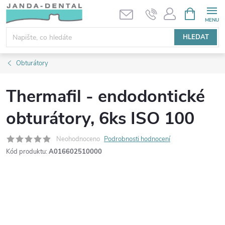
Přejít
NÁKUPNÍ
KOŠÍK
na
obsah
HLEDAT
Obturátory
Thermafil - endodontické
obturátory, 6ks ISO 100
Neohodnoceno
Podrobnosti hodnocení
Kód produktu:
A016602510000